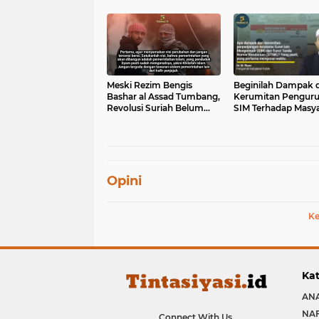
Meski Rezim Bengis
Beginilah Dampak d
Bashar al Assad Tumbang,
Kerumitan Pengur
Revolusi Suriah Belum
SIM Terhadap Masy
Berakhir
Opini
Ke
Kat
ANA
NA
Connect With Us