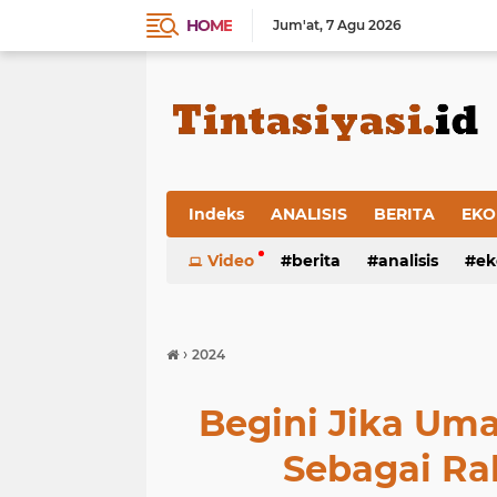
HOME
Jum'at
7 Agu 2026
Indeks
ANALISIS
BERITA
EKO
Video
berita
analisis
ek
›
2024
Begini Jika Um
Sebagai Ra