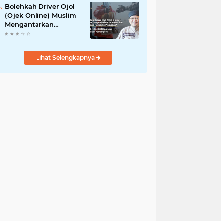
Bolehkah Driver Ojol
(Ojek Online) Muslim
Mengantarkan
Makanan dan
Minuman Haram ke
Pelanggan?
Lihat Selengkapnya