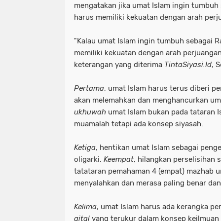
mengatakan jika umat Islam ingin tumbuh 
harus memiliki kekuatan dengan arah per
"Kalau umat Islam ingin tumbuh sebagai Ra
memiliki kekuatan dengan arah perjuangan
keterangan yang diterima
TintaSiyasi.Id
, 
Pertama
, umat Islam harus terus diberi 
akan melemahkan dan menghancurkan uma
ukhuwah
umat Islam bukan pada tataran I
muamalah tetapi ada konsep siyasah.
Ketiga
, hentikan umat Islam sebagai penge
oligarki.
Keempat
, hilangkan perselisihan 
tatataran pemahaman 4 (empat) mazhab un
menyalahkan dan merasa paling benar dan 
Kelima
, umat Islam harus ada kerangka pe
qital
yang terukur dalam konsep keilmuan 