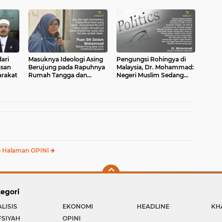
ari
Masuknya Ideologi Asing
Pengungsi Rohingya di
usan
Berujung pada Rapuhnya
Malaysia, Dr. Mohammad:
arakat
Rumah Tangga dan
Negeri Muslim Sedang
Dangkalnya Pendidikan
Mengidap Islamofobia
Islam
 Halaman OPINI
egori
LISIS
EKONOMI
HEADLINE
KH
FSIYAH
OPINI