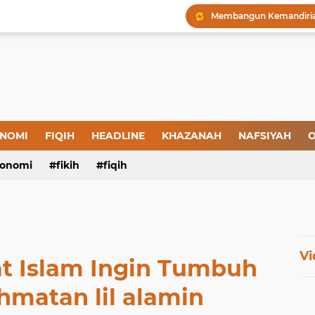
Menjaga Hadis, Menjag
Amal yang Kosong dari 
Iman: Tanda-Tanda dan
Tanda-Tanda Orang yan
Kepatuhan atau Pemaks
NOMI
FIQIH
HEADLINE
KHAZANAH
NAFSIYAH
O
"Londo Ireng", Saat Ha
onomi
fikih
fiqih
Vi
at Islam Ingin Tumbuh
hmatan lil alamin