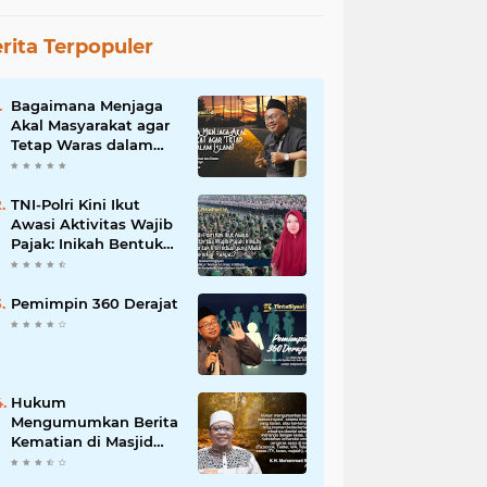
rita Terpopuler
Bagaimana Menjaga
Akal Masyarakat agar
Tetap Waras dalam
Islam?
TNI-Polri Kini Ikut
Awasi Aktivitas Wajib
Pajak: Inikah Bentuk
Intimidasi yang Makin
Menekan Rakyat?
Pemimpin 360 Derajat
Hukum
Mengumumkan Berita
Kematian di Masjid
dan Medsos