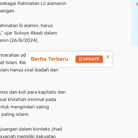
sebagai Rahmatan Lil alamanin
juangan.
hmatan lil alamin, harus
," ujar Sutoyo Abadi dalam
Senin (26/8/2024).
×
pencerahan ada kekuatan yang
Berita Terbaru
UPDATE
t Islam.
Kedua
, menggalang
slam hanya soal ibadah dan
mis dan kuli para kapitalis dan
soal khilafiah minimal pada
tuk mengindari saling
paling islami.
rjuangan dalam konteks jihad
syariah memiliki kekuatan