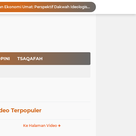
Membangun Kemandirian Ekonomi Umat: Perspektif Dakwah Ideologis–Sufistik dalam Menghadapi Melemahnya Rupiah dan Krisis Ekonomi
Pencegahan HIV dalam Perspektif Islam: Solusi Menyentuh Akar Permasalahan
a Peradaban
Ikhlas Bagaikan Jasad Tanpa Ruh
 Keuntungannya
Menjaga Kemurnian Fitrah: Menolak Normalisasi L68T dalam Perspektif Islam yang Ideologis-Sufistik
g Mendapatkan Hidayah Allah SWT
aan Pajak
PINI
TSAQAFAH
san Nasbi Membahayakan Presiden
Rapuhnya Tingkat Pengamanan Bandara atau Ada Pemain di Belakang Layar
deo Terpopuler
Ke Halaman Video