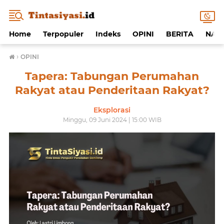
Home
Terpopuler
Indeks
OPINI
BERITA
NAF
›
OPINI
Tapera: Tabungan Perumahan
Rakyat atau Penderitaan Rakyat?
Eksplorasi
Minggu, 09 Juni 2024 | 15:00 WIB