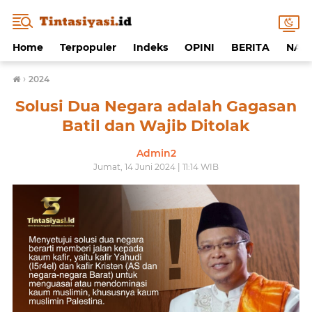
Home
Terpopuler
Indeks
OPINI
BERITA
NAF
›
2024
Solusi Dua Negara adalah Gagasan
Batil dan Wajib Ditolak
Admin2
Jumat, 14 Juni 2024 | 11:14 WIB