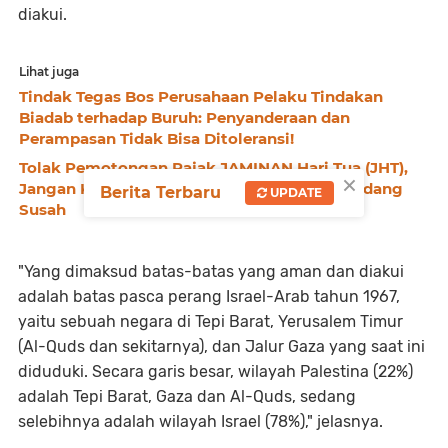
diakui.
Lihat juga
Tindak Tegas Bos Perusahaan Pelaku Tindakan
Biadab terhadap Buruh: Penyanderaan dan
Perampasan Tidak Bisa Ditoleransi!
Tolak Pemotongan Pajak JAMINAN Hari Tua (JHT),
×
Jangan Kurangi Hak Pekerja Saat Mereka Sedang
Berita Terbaru
UPDATE
Susah
"Yang dimaksud batas-batas yang aman dan diakui
adalah batas pasca perang Israel-Arab tahun 1967,
yaitu sebuah negara di Tepi Barat, Yerusalem Timur
(Al-Quds dan sekitarnya), dan Jalur Gaza yang saat ini
diduduki. Secara garis besar, wilayah Palestina (22%)
adalah Tepi Barat, Gaza dan Al-Quds, sedang
selebihnya adalah wilayah Israel (78%)," jelasnya.