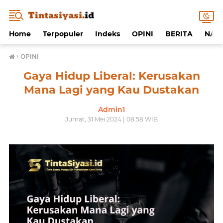
Home
Terpopuler
Indeks
OPINI
BERITA
NAF
›
OPINI
Gaya Hidup Liberal: Kerusakan
Mana Lagi yang Kau Dustakan
Admin1
Jumat, 31 Mei 2024 | 08:58 WIB