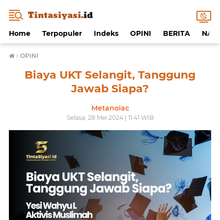
Home
Terpopuler
Indeks
OPINI
BERITA
NAF
›
OPINI
Biaya UKT Selangit, Tanggung
Jawab Siapa?
Metanoiac
Selasa, 28 Mei 2024 | 11:41 WIB