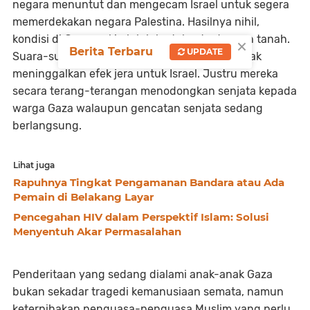
negara menuntut dan mengecam Israel untuk segera
memerdekakan negara Palestina. Hasilnya nihil,
kondisi di Gaza makin luluh lantak rata dengan tanah.
×
Berita Terbaru
UPDATE
Suara-suara itu hanya tindakan kecil yang tidak
meninggalkan efek jera untuk Israel. Justru mereka
secara terang-terangan menodongkan senjata kepada
warga Gaza walaupun gencatan senjata sedang
berlangsung.
Lihat juga
Rapuhnya Tingkat Pengamanan Bandara atau Ada
Pemain di Belakang Layar
Pencegahan HIV dalam Perspektif Islam: Solusi
Menyentuh Akar Permasalahan
Penderitaan yang sedang dialami anak-anak Gaza
bukan sekadar tragedi kemanusiaan semata, namun
keterpihakan penguasa-penguasa Muslim yang perlu