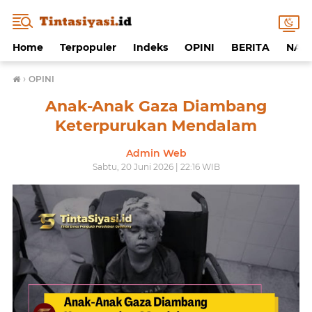
Home
Terpopuler
Indeks
OPINI
BERITA
NAF
›
OPINI
Anak-Anak Gaza Diambang
Keterpurukan Mendalam
Admin Web
Sabtu, 20 Juni 2026 | 22:16 WIB