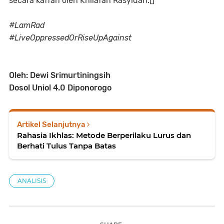
secara kaffah oleh Khilafah Rasyidah.[]
#LamRad
#LiveOppressedOrRiseUpAgainst
Oleh: Dewi Srimurtiningsih
Dosol Uniol 4.0 Diponorogo
Artikel Selanjutnya
Rahasia Ikhlas: Metode Berperilaku Lurus dan
Berhati Tulus Tanpa Batas
ANALISIS