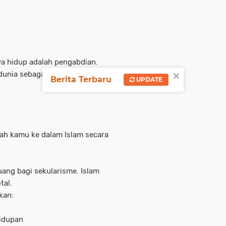
wa hidup adalah pengabdian.
×
dunia sebagai tujuan, bukan
Berita Terbaru
UPDATE
ah kamu ke dalam Islam secara
ruang bagi sekularisme. Islam
tal.
kan:
idupan