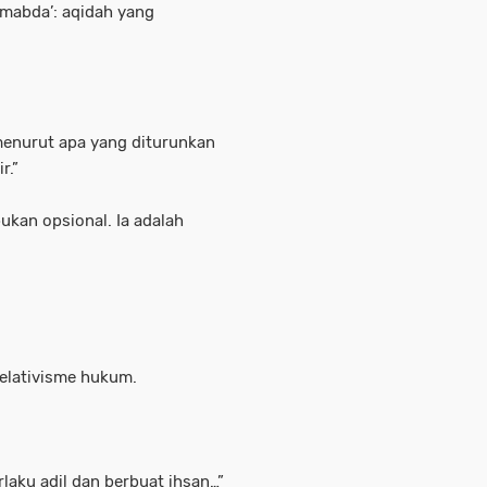
 mabda’: aqidah yang
enurut apa yang diturunkan
r.”
kan opsional. Ia adalah
elativisme hukum.
aku adil dan berbuat ihsan…”