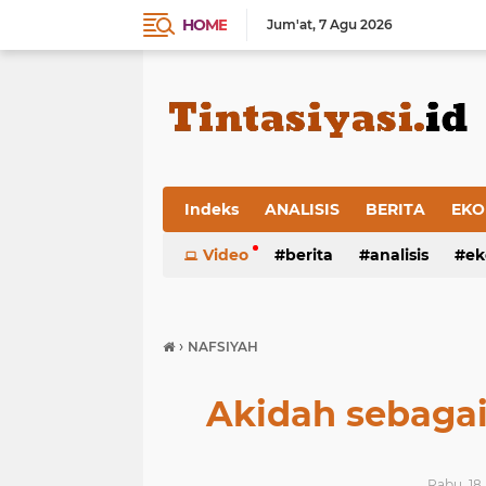
HOME
Jum'at
7 Agu 2026
Indeks
ANALISIS
BERITA
EKO
Video
berita
analisis
ek
›
NAFSIYAH
Akidah sebagai
Rabu, 18 