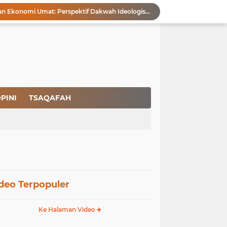
Membangun Kemandirian Ekonomi Umat: Perspektif Dakwah Ideologis–Sufistik dalam Menghadapi Melemahnya Rupiah dan Krisis Ekonomi
Pencegahan HIV dalam Perspektif Islam: Solusi Menyentuh Akar Permasalahan
a Peradaban
Ikhlas Bagaikan Jasad Tanpa Ruh
 Keuntungannya
Menjaga Kemurnian Fitrah: Menolak Normalisasi L68T dalam Perspektif Islam yang Ideologis-Sufistik
g Mendapatkan Hidayah Allah SWT
aan Pajak
PINI
TSAQAFAH
san Nasbi Membahayakan Presiden
Rapuhnya Tingkat Pengamanan Bandara atau Ada Pemain di Belakang Layar
deo Terpopuler
Ke Halaman Video