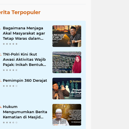
rita Terpopuler
Bagaimana Menjaga
Akal Masyarakat agar
Tetap Waras dalam
Islam?
TNI-Polri Kini Ikut
Awasi Aktivitas Wajib
Pajak: Inikah Bentuk
Intimidasi yang Makin
Menekan Rakyat?
Pemimpin 360 Derajat
Hukum
Mengumumkan Berita
Kematian di Masjid
dan Medsos