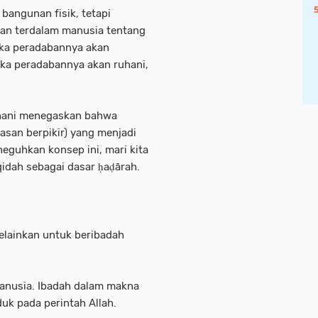
bangunan fisik, tetapi
inan terdalam manusia tentang
aka peradabannya akan
maka peradabannya akan ruhani,
bhani menegaskan bahwa
dasan berpikir) yang menjadi
eguhkan konsep ini, mari kita
qidah sebagai dasar ḥaḍārah.
elainkan untuk beribadah
manusia. Ibadah dalam makna
uk pada perintah Allah.