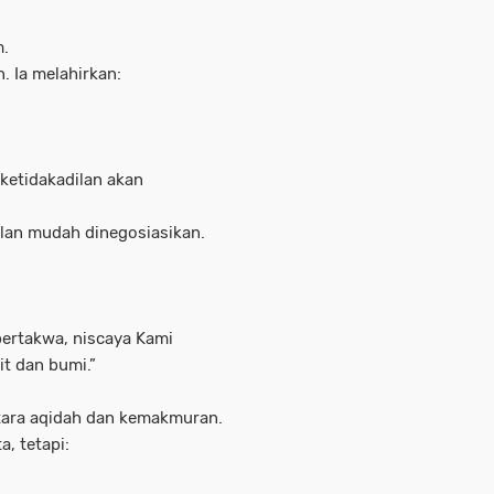
m.
. Ia melahirkan:
ketidakadilan akan
lan mudah dinegosiasikan.
bertakwa, niscaya Kami
t dan bumi.”
ntara aqidah dan kemakmuran.
, tetapi: