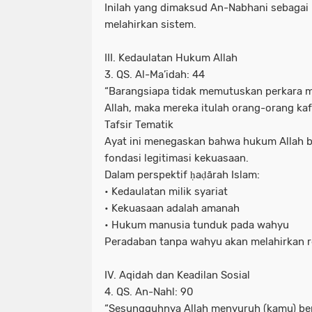
Inilah yang dimaksud An-Nabhani sebagai
melahirkan sistem.
III. Kedaulatan Hukum Allah
3. QS. Al-Ma’idah: 44
“Barangsiapa tidak memutuskan perkara m
Allah, maka mereka itulah orang-orang kafi
Tafsir Tematik
Ayat ini menegaskan bahwa hukum Allah bu
fondasi legitimasi kekuasaan.
Dalam perspektif ḥaḍārah Islam:
• Kedaulatan milik syariat
• Kekuasaan adalah amanah
• Hukum manusia tunduk pada wahyu
Peradaban tanpa wahyu akan melahirkan r
IV. Aqidah dan Keadilan Sosial
4. QS. An-Nahl: 90
“Sesungguhnya Allah menyuruh (kamu) berl