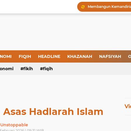
Menjaga Hadis, Menjag
Amal yang Kosong dari 
Iman: Tanda-Tanda dan
Tanda-Tanda Orang yan
Kepatuhan atau Pemaks
NOMI
FIQIH
HEADLINE
KHAZANAH
NAFSIYAH
O
"Londo Ireng", Saat Ha
onomi
fikih
fiqih
Vi
 Asas Hadlarah Islam
Unstoppable
Februari 2026 | 09:31 WIB