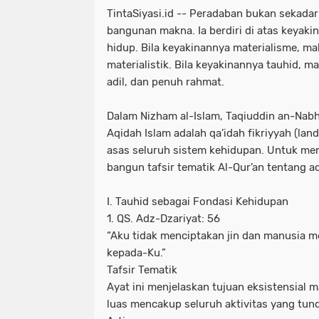
TintaSiyasi.id -- Peradaban bukan sekadar 
bangunan makna. Ia berdiri di atas keyak
hidup. Bila keyakinannya materialisme, m
materialistik. Bila keyakinannya tauhid, 
adil, dan penuh rahmat.
Dalam Nizham al-Islam, Taqiuddin an-Na
Aqidah Islam adalah qa’idah fikriyyah (lan
asas seluruh sistem kehidupan. Untuk men
bangun tafsir tematik Al-Qur’an tentang a
I. Tauhid sebagai Fondasi Kehidupan
1. QS. Adz-Dzariyat: 56
“Aku tidak menciptakan jin dan manusia m
kepada-Ku.”
Tafsir Tematik
Ayat ini menjelaskan tujuan eksistensial 
luas mencakup seluruh aktivitas yang tund