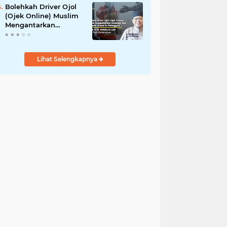
Bolehkah Driver Ojol
(Ojek Online) Muslim
Mengantarkan
Makanan dan
Minuman Haram ke
Pelanggan?
Lihat Selengkapnya