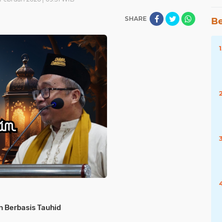
SHARE
Be
n Berbasis Tauhid