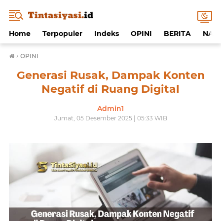
Home
Terpopuler
Indeks
OPINI
BERITA
NAF
›
OPINI
Generasi Rusak, Dampak Konten
Negatif di Ruang Digital
Admin1
Jumat, 05 Desember 2025 | 05:33 WIB