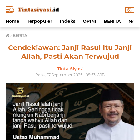
Home
Terpopuler
Indeks
OPINI
BERITA
NAF
›
BERITA
Cendekiawan: Janji Rasul Itu Janji
Allah, Pasti Akan Terwujud
Tinta Siyasi
Rabu, 17 September 2025 | 09:53 WIB