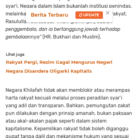
syar'i. Negara dalam Islam bukanlah institusi penindas,
×
melainkan raa’in—penanggung jawab urusan rakyat.
Berita Terbaru
UPDATE
Rasulullah bersabda, “
Imam (pemimpin) adalah
penggembala, dan ia bertanggung jawab terhadap
gembalaannya”
(HR. Bukhari dan Muslim).
Lihat juga
Rakyat Pergi, Rezim Gagal Mengurus Negeri
Negara Disandera Oligarki Kapitalis
Negara Khilafah tidak akan memblokir atau merampas
harta rakyat kecuali melalui proses peradilan syar’i
yang adil dan transparan. Bahkan, pemungutan zakat
pun dilakukan dengan prinsip amanah, bukan paksaan
atau akal-akalan pajak seperti dalam sistem
kapitalisme. Kepemilikan rakyat tidak boleh diganggu
gugat tanpa dalil dan mekanisme hukum yang sesuai