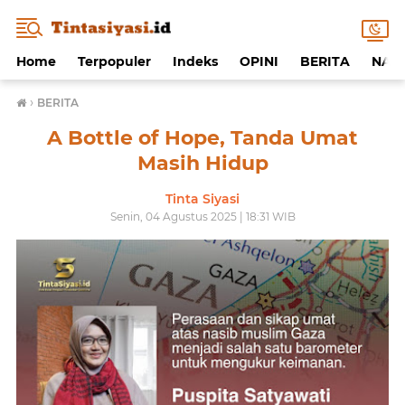
Home
Terpopuler
Indeks
OPINI
BERITA
NAF
›
BERITA
A Bottle of Hope, Tanda Umat
Masih Hidup
Tinta Siyasi
Senin, 04 Agustus 2025 | 18:31 WIB