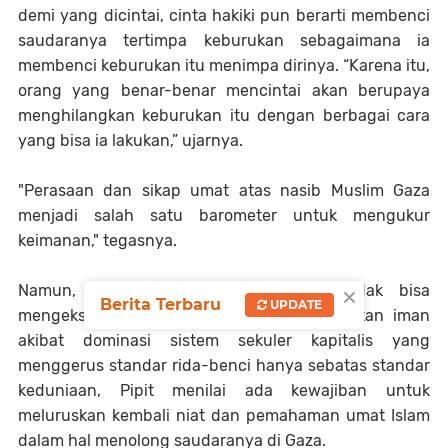
demi yang dicintai, cinta hakiki pun berarti membenci
saudaranya tertimpa keburukan sebagaimana ia
membenci keburukan itu menimpa dirinya. “Karena itu,
orang yang benar-benar mencintai akan berupaya
menghilangkan keburukan itu dengan berbagai cara
yang bisa ia lakukan,” ujarnya.
"Perasaan dan sikap umat atas nasib Muslim Gaza
menjadi salah satu barometer untuk mengukur
keimanan," tegasnya.
×
Namun, karena hari ini umat Islam tidak bisa
Berita Terbaru
UPDATE
mengekspresikan cinta hakiki sesuai tuntutan iman
akibat dominasi sistem sekuler kapitalis yang
menggerus standar rida-benci hanya sebatas standar
keduniaan, Pipit menilai ada kewajiban untuk
meluruskan kembali niat dan pemahaman umat Islam
dalam hal menolong saudaranya di Gaza.