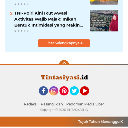
TNI-Polri Kini Ikut Awasi
Aktivitas Wajib Pajak: Inikah
Bentuk Intimidasi yang Makin
Menekan Rakyat?
Lihat Selengkapnya
Facebook
Instagram
Pinterest
Twitter
YouTube
Redaksi
Pasang Iklan
Pedoman Media Siber
Copyright ©
2026 TINTASIYASI ID
Tujuh Tahun Menunggu Kepast