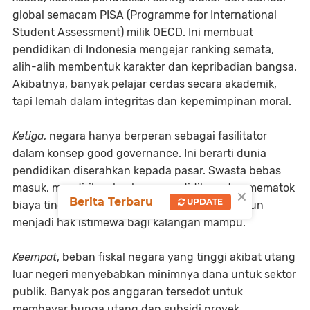
global semacam PISA (Programme for International
Student Assessment) milik OECD. Ini membuat
pendidikan di Indonesia mengejar ranking semata,
alih-alih membentuk karakter dan kepribadian bangsa.
Akibatnya, banyak pelajar cerdas secara akademik,
tapi lemah dalam integritas dan kepemimpinan moral.
Ketiga
, negara hanya berperan sebagai fasilitator
dalam konsep good governance. Ini berarti dunia
pendidikan diserahkan kepada pasar. Swasta bebas
masuk, mendirikan lembaga pendidikan, dan mematok
×
Berita Terbaru
UPDATE
biaya tinggi sesuai logika bisnis. Pendidikan pun
menjadi hak istimewa bagi kalangan mampu.
Keempat
, beban fiskal negara yang tinggi akibat utang
luar negeri menyebabkan minimnya dana untuk sektor
publik. Banyak pos anggaran tersedot untuk
membayar bunga utang dan subsidi proyek