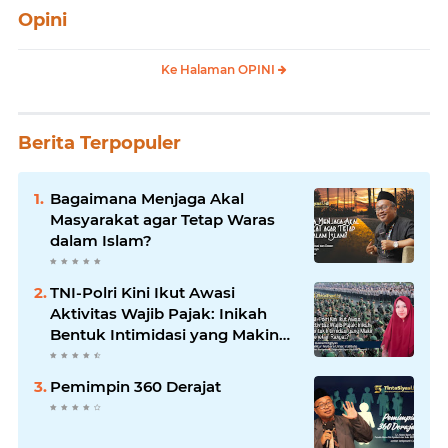
Opini
Ke Halaman OPINI
Berita Terpopuler
Bagaimana Menjaga Akal
Masyarakat agar Tetap Waras
dalam Islam?
TNI-Polri Kini Ikut Awasi
Aktivitas Wajib Pajak: Inikah
Bentuk Intimidasi yang Makin
Menekan Rakyat?
Pemimpin 360 Derajat