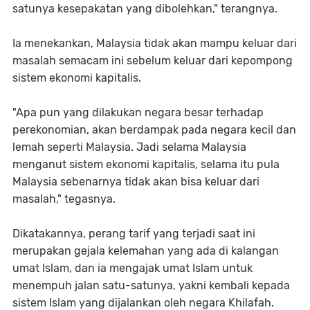
satunya kesepakatan yang dibolehkan," terangnya.
Ia menekankan, Malaysia tidak akan mampu keluar dari
masalah semacam ini sebelum keluar dari kepompong
sistem ekonomi kapitalis.
"Apa pun yang dilakukan negara besar terhadap
perekonomian, akan berdampak pada negara kecil dan
lemah seperti Malaysia. Jadi selama Malaysia
menganut sistem ekonomi kapitalis, selama itu pula
Malaysia sebenarnya tidak akan bisa keluar dari
masalah," tegasnya.
Dikatakannya, perang tarif yang terjadi saat ini
merupakan gejala kelemahan yang ada di kalangan
umat Islam, dan ia mengajak umat Islam untuk
menempuh jalan satu-satunya, yakni kembali kepada
sistem Islam yang dijalankan oleh negara Khilafah.