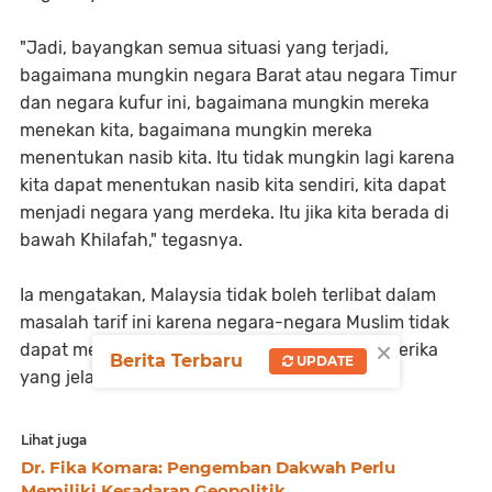
"Jadi, bayangkan semua situasi yang terjadi,
bagaimana mungkin negara Barat atau negara Timur
dan negara kufur ini, bagaimana mungkin mereka
menekan kita, bagaimana mungkin mereka
menentukan nasib kita. Itu tidak mungkin lagi karena
kita dapat menentukan nasib kita sendiri, kita dapat
menjadi negara yang merdeka. Itu jika kita berada di
bawah Khilafah," tegasnya.
Ia mengatakan, Malaysia tidak boleh terlibat dalam
masalah tarif ini karena negara-negara Muslim tidak
×
dapat memiliki hubungan dagang dengan Amerika
Berita Terbaru
UPDATE
yang jelas-jelas merupakan musuh Islam.
Lihat juga
Dr. Fika Komara: Pengemban Dakwah Perlu
Memiliki Kesadaran Geopolitik