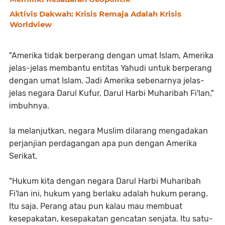
Aktivis Dakwah: Krisis Remaja Adalah Krisis
Worldview
"Amerika tidak berperang dengan umat Islam, Amerika
jelas-jelas membantu entitas Yahudi untuk berperang
dengan umat Islam. Jadi Amerika sebenarnya jelas-
jelas negara Darul Kufur, Darul Harbi Muharibah Fi'lan,"
imbuhnya.
Ia melanjutkan, negara Muslim dilarang mengadakan
perjanjian perdagangan apa pun dengan Amerika
Serikat.
"Hukum kita dengan negara Darul Harbi Muharibah
Fi'lan ini, hukum yang berlaku adalah hukum perang.
Itu saja. Perang atau pun kalau mau membuat
kesepakatan, kesepakatan gencatan senjata. Itu satu-