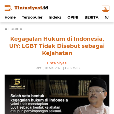
Home
Terpopuler
Indeks
OPINI
BERITA
NAF
›
BERITA
Kegagalan Hukum di Indonesia,
UIY: LGBT Tidak Disebut sebagai
Kejahatan
Tinta Siyasi
Sabtu, 10 Mei 2025 | 13:02 WIB