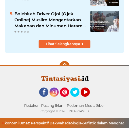
Bolehkah Driver Ojol (Ojek
Online) Muslim Mengantarkan
Makanan dan Minuman Haram
ke Pelanggan?
Lihat Selengkapnya
Facebook
Instagram
Pinterest
Twitter
YouTube
Redaksi
Pasang Iklan
Pedoman Media Siber
Copyright ©
2026 TINTASIYASI ID
onomi Umat: Perspektif Dakwah Ideologis–Sufistik dalam Menghadapi 