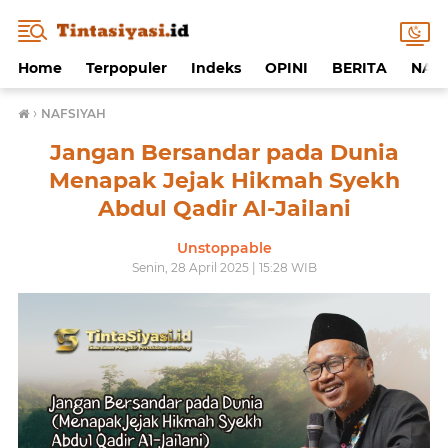
Home
Terpopuler
Indeks
OPINI
BERITA
NAF
›
NAFSIYAH
Jangan Bersandar pada Dunia
Menapak Jejak Hikmah Syekh
Abdul Qadir Al-Jailani
Unstoppable
Senin, 28 April 2025 | 15:28 WIB