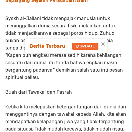
Sepanjang Sejarah Peradaban Islam
Syekh al-Jailani tidak mengajak manusia untuk
meninggalkan dunia secara fisik, melainkan untuk
tidak menjadikannya sebagai poros hidup. Zuhud
bukan berarti hidup miskin, tetapi memiliki dunia
×
Berita Terbaru
UPDATE
tanpa diperbudak oleh cinta padanya.
"Kapan pun engkau merasa sedih karena kehilangan
sesuatu dari dunia, itu tanda bahwa engkau masih
bergantung padanya," demikian salah satu inti pesan
spiritual beliau.
Buah dari Tawakal dan Pasrah
Ketika kita melepaskan ketergantungan dari dunia dan
menggantinya dengan tawakal kepada Allah, kita akan
mendapatkan kelapangan jiwa yang tidak tergantung
pada situasi. Tidak mudah kecewa, tidak mudah risau.