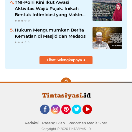
TNI-Polri Kini Ikut Awasi
Aktivitas Wajib Pajak: Inikah
Bentuk Intimidasi yang Makin
Menekan Rakyat?
Hukum Mengumumkan Berita
Kematian di Masjid dan Medsos
Lihat Selengkapnya
Facebook
Instagram
Pinterest
Twitter
YouTube
Redaksi
Pasang Iklan
Pedoman Media Siber
Copyright ©
2026 TINTASIYASI ID