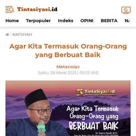
Home
Terpopuler
Indeks
OPINI
BERITA
NAF
›
NAFSIYAH
Agar Kita Termasuk Orang-Orang
yang Berbuat Baik
Metanoiac
Sabtu, 08 Maret 2025 | 09:03 WIB