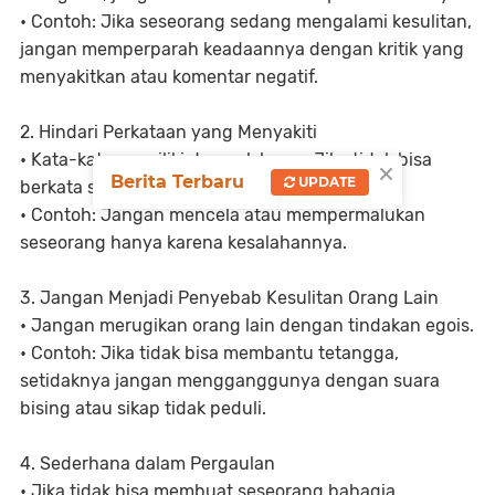
• Contoh: Jika seseorang sedang mengalami kesulitan,
jangan memperparah keadaannya dengan kritik yang
menyakitkan atau komentar negatif.
2. Hindari Perkataan yang Menyakiti
• Kata-kata memiliki dampak besar. Jika tidak bisa
×
Berita Terbaru
UPDATE
berkata sesuatu yang baik, lebih baik diam.
• Contoh: Jangan mencela atau mempermalukan
seseorang hanya karena kesalahannya.
3. Jangan Menjadi Penyebab Kesulitan Orang Lain
• Jangan merugikan orang lain dengan tindakan egois.
• Contoh: Jika tidak bisa membantu tetangga,
setidaknya jangan mengganggunya dengan suara
bising atau sikap tidak peduli.
4. Sederhana dalam Pergaulan
• Jika tidak bisa membuat seseorang bahagia,