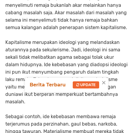
menyelimuti remaja bukanlah akar melainkan hanya
cabang masalah saja. Akar masalah dari masalah yang
selama ini menyelimuti tidak hanya remaja bahkan
semua kalangan adalah penerapan sistem kapitalisme.
Kapitalisme merupakan ideologi yang melandaskan
aturannya pada sekulerisme. Jadi, ideologi ini sama
sekali tidak melibatkan agama sebagai tolak ukur
dalam hidupnya. Ide kebebasan yang diadopsi ideologi
ini pun ikut menyumbang pengaruh dalam tingkah
laku remaja. Tak cukup sampai disitu, materialisme
×
Berita Terbaru
UPDATE
yaitu menyandarkan segala hal pada kesenangan
duniawi ikut berperan memperkuat bertambahnya
masalah.
Sebagai contoh, ide kebebasan membawa remaja
terjerumus pada perzinahan, gaul bebas, narkoba,
hingga tawuran. Materialisme membuat mereka tidak