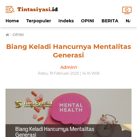
Home
Terpopuler
Indeks
OPINI
BERITA
NAF
›
OPINI
Biang Keladi Hancurnya Mentalitas
Generasi
Admin1
Rabu, 19 Februari 2025 | 14:10 WIB