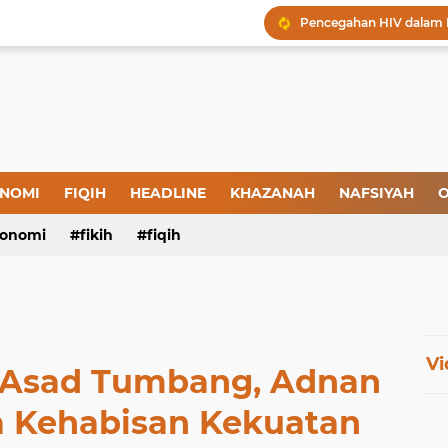
Menjaga Hadis, Menjag
Amal yang Kosong dari 
Iman: Tanda-Tanda dan
Tanda-Tanda Orang yan
Kepatuhan atau Pemaks
"Londo Ireng", Saat Ha
NOMI
FIQIH
HEADLINE
KHAZANAH
NAFSIYAH
O
onomi
fikih
fiqih
Vi
r Asad Tumbang, Adnan
a Kehabisan Kekuatan