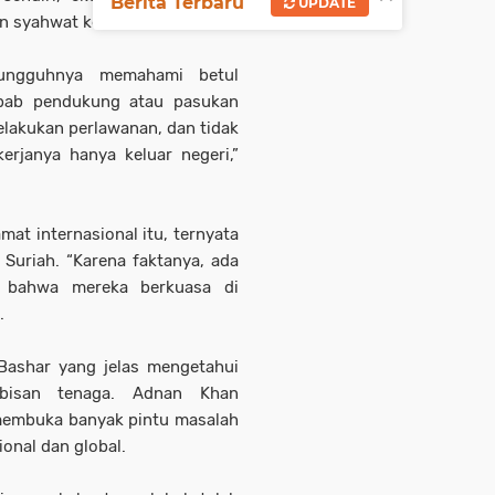
Berita Terbaru
UPDATE
an syahwat kekuasaan.
sungguhnya memahami betul
ebab pendukung atau pasukan
elakukan perlawanan, dan tidak
erjanya hanya keluar negeri,”
at internasional itu, ternyata
Suriah. “Karena faktanya, ada
m bahwa mereka berkuasa di
.
 Bashar yang jelas mengetahui
isan tenaga.
Adnan Khan
 membuka banyak pintu masalah
onal dan global.