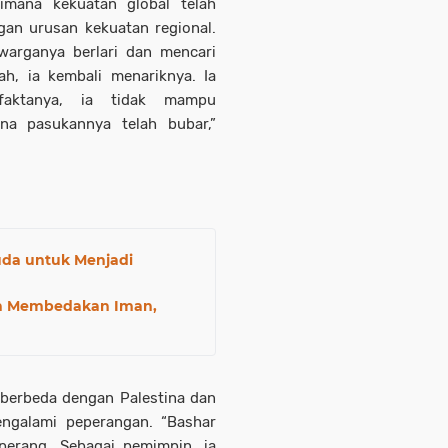
aimana kekuatan global telah
gan urusan kekuatan regional.
 warganya berlari dan mencari
ah, ia kembali menariknya. Ia
faktanya, ia tidak mampu
na pasukannya telah bubar,”
da untuk Menjadi
n Membedakan Iman,
k berbeda dengan Palestina dan
ngalami peperangan. “Bashar
perang. Sebagai pemimpin, ia