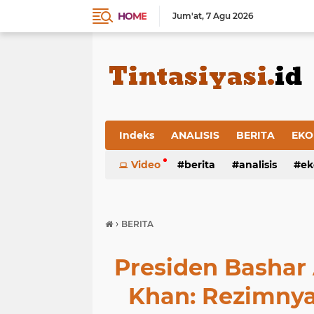
HOME
Jum'at
7 Agu 2026
Indeks
ANALISIS
BERITA
EKO
Video
berita
analisis
ek
›
BERITA
Presiden Basha
Khan: Rezimny