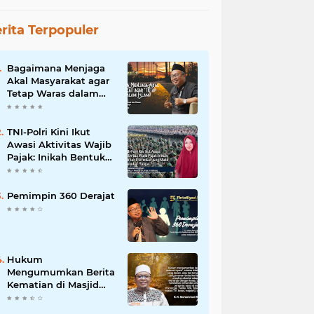
rita Terpopuler
Bagaimana Menjaga
Akal Masyarakat agar
Tetap Waras dalam
Islam?
TNI-Polri Kini Ikut
Awasi Aktivitas Wajib
Pajak: Inikah Bentuk
Intimidasi yang Makin
Menekan Rakyat?
Pemimpin 360 Derajat
Hukum
Mengumumkan Berita
Kematian di Masjid
dan Medsos