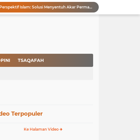
Pencegahan HIV dalam Perspektif Islam: Solusi Menyentuh Akar Permasalahan
a Peradaban
Ikhlas Bagaikan Jasad Tanpa Ruh
 Keuntungannya
Menjaga Kemurnian Fitrah: Menolak Normalisasi L68T dalam Perspektif Islam yang Ideologis-Sufistik
g Mendapatkan Hidayah Allah SWT
aan Pajak
san Nasbi Membahayakan Presiden
PINI
TSAQAFAH
Rapuhnya Tingkat Pengamanan Bandara atau Ada Pemain di Belakang Layar
Membangun Kemandirian Ekonomi Umat: Perspektif Dakwah Ideologis–Sufistik dalam Menghadapi Melemahnya Rupiah dan Krisis Ekonomi
deo Terpopuler
Ke Halaman Video