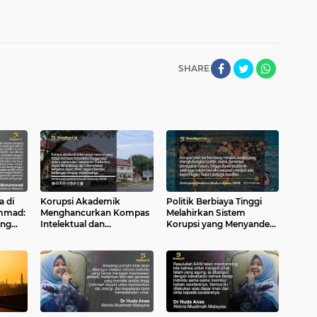
SHARE
 di
Korupsi Akademik
Politik Berbiaya Tinggi
ammad:
Menghancurkan Kompas
Melahirkan Sistem
ang
Intelektual dan
Korupsi yang Menyandera
bia
Melanggengkan
Negara
Kerusakan Sistem