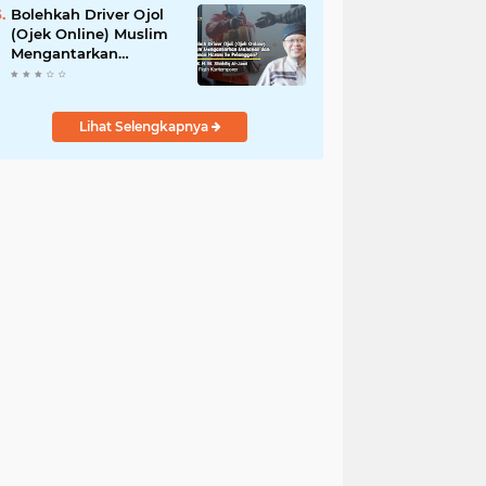
Bolehkah Driver Ojol
(Ojek Online) Muslim
Mengantarkan
Makanan dan
Minuman Haram ke
Pelanggan?
Lihat Selengkapnya