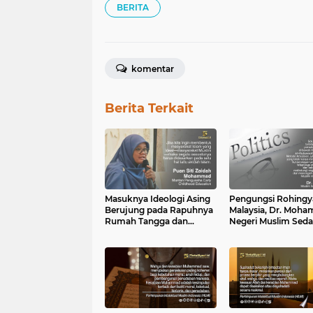
BERITA
komentar
Berita Terkait
Masuknya Ideologi Asing
Pengungsi Rohingya
Berujung pada Rapuhnya
Malaysia, Dr. Moh
Rumah Tangga dan
Negeri Muslim Sed
Dangkalnya Pendidikan
Mengidap Islamofo
Islam