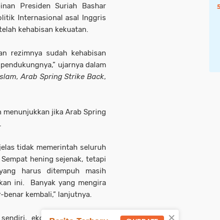
nan Presiden Suriah Bashar
tik Internasional asal Inggris
telah kehabisan kekuatan.
dan rezimnya sudah kehabisan
 pendukungnya,” ujarnya dalam
Islam
,
Arab Spring Strike Back
,
h menunjukkan jika Arab Spring
.
jelas tidak memerintah seluruh
. Sempat hening sejenak, tetapi
 yang harus ditempuh masih
an ini.
Banyak yang mengira
r-benar kembali,” lanjutnya.
×
 sendiri, ekonomi hancur dan