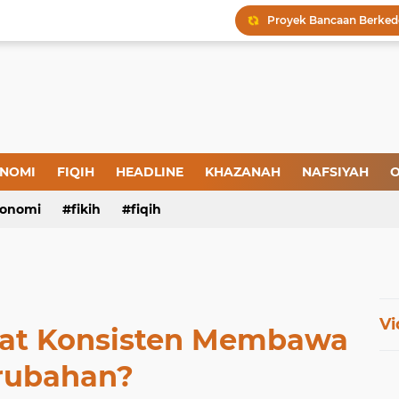
Proyek Bancaan Berke
Darurat HIV, Darurat Si
Menjaga Hadis, Menjag
Amal yang Kosong dari 
Iman: Tanda-Tanda dan
NOMI
FIQIH
HEADLINE
KHAZANAH
NAFSIYAH
O
Melegalisasikan Hukum S
onomi
fikih
fiqih
Vi
at Konsisten Membawa
rubahan?