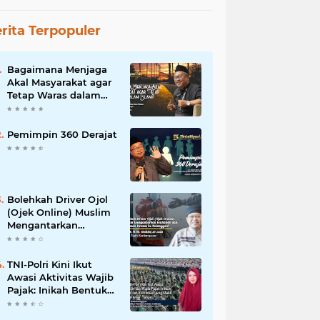
rita Terpopuler
Bagaimana Menjaga
Akal Masyarakat agar
Tetap Waras dalam
Islam?
Pemimpin 360 Derajat
Bolehkah Driver Ojol
(Ojek Online) Muslim
Mengantarkan
Makanan dan
Minuman Haram ke
Pelanggan?
TNI-Polri Kini Ikut
Awasi Aktivitas Wajib
Pajak: Inikah Bentuk
Intimidasi yang Makin
Menekan Rakyat?