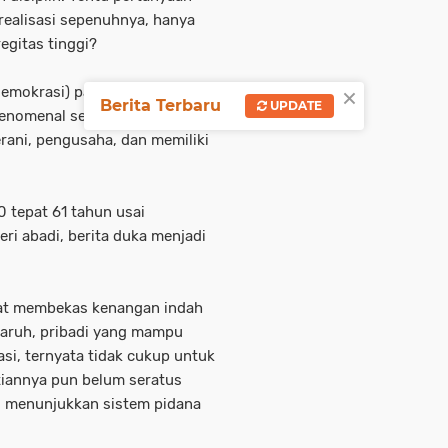
realisasi sepenuhnya, hanya
regitas tinggi?
×
 demokrasi) pada kepemimpinan
Berita Terbaru
UPDATE
enomenal sepanjang sejarah
erani, pengusaha, dan memiliki
0 tepat 61 tahun usai
ri abadi, berita duka menjadi
at membekas kenangan indah
garuh, pribadi yang mampu
i, ternyata tidak cukup untuk
iannya pun belum seratus
ng menunjukkan sistem pidana