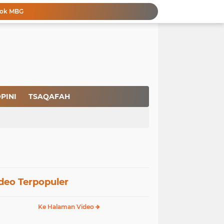
dok MBG
stem: Selamatkan Generasi dengan Syariat
Rapuhnya Tingkat Pengamanan Bandara atau Ada Pemain di Belakang Layar
Membangun Kemandirian Ekonomi Umat: Perspektif Dakwah Ideologis–Sufistik dalam Menghadapi Melemahnya Rupiah dan Krisis Ekonomi
Pencegahan HIV dalam Perspektif Islam: Solusi Menyentuh Akar Permasalahan
a Peradaban
Ikhlas Bagaikan Jasad Tanpa Ruh
 Keuntungannya
PINI
TSAQAFAH
yariat Islam
Sarjana Menganggur Tembus 1 Juta: Saatnya Membangun Sistem yang Menjamin Martabat Manusia
deo Terpopuler
Ke Halaman Video