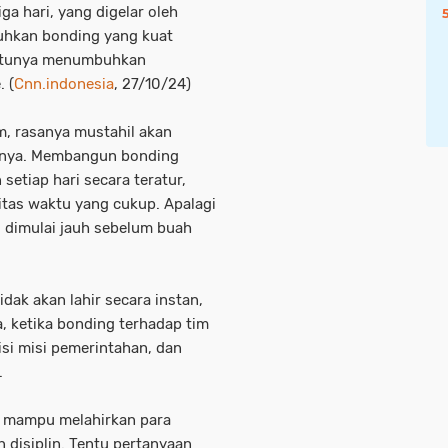
ga hari, yang digelar oleh
uhkan bonding yang kuat
tentunya menumbuhkan
 (
Cnn.indonesia
, 27/10/24)
m, rasanya mustahil akan
atnya. Membangun bonding
setiap hari secara teratur,
itas waktu yang cukup. Apalagi
, dimulai jauh sebelum buah
ak akan lahir secara instan,
a, ketika bonding terhadap tim
isi misi pemerintahan, dan
.
nya mampu melahirkan para
n disiplin. Tentu pertanyaan