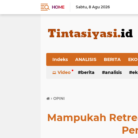
HOME
Sabtu
8 Agu 2026
Indeks
ANALISIS
BERITA
EKO
Video
berita
analisis
ek
›
OPINI
Mampukah Retre
Pe