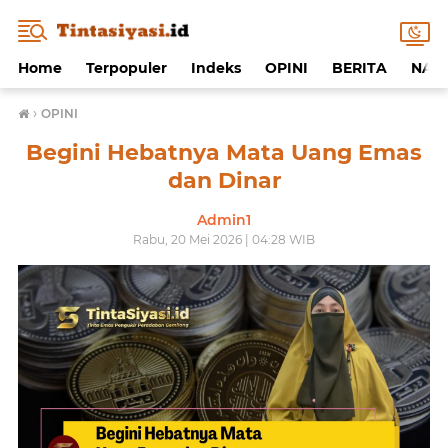
Home
Terpopuler
Indeks
OPINI
BERITA
NAF
›
OPINI
Begini Hebatnya Mata Uang Emas
dan Dinar
Admin1
Rabu, 20 Mei 2026 | 04:28 WIB