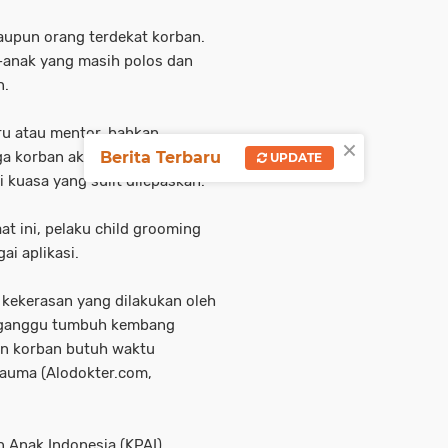
aupun orang terdekat korban.
-anak yang masih polos dan
n.
ru atau mentor, bahkan
×
ga korban akan merasa
Berita Terbaru
UPDATE
 kuasa yang sulit dilepaskan.
t ini, pelaku child grooming
ai aplikasi.
 kekerasan yang dilakukan oleh
enganggu tumbuh kembang
an korban butuh waktu
rauma (Alodokter.com,
n Anak Indonesia (KPAI)