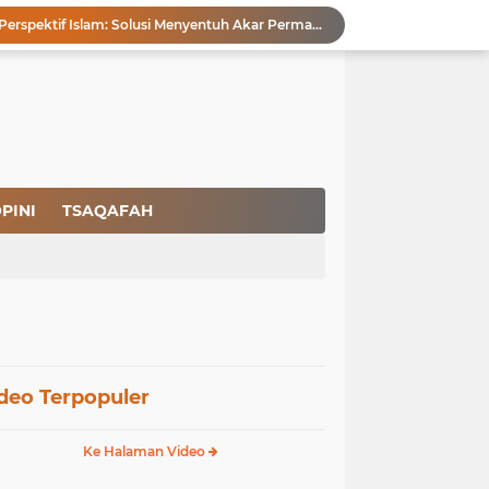
Pencegahan HIV dalam Perspektif Islam: Solusi Menyentuh Akar Permasalahan
a Peradaban
Ikhlas Bagaikan Jasad Tanpa Ruh
 Keuntungannya
Menjaga Kemurnian Fitrah: Menolak Normalisasi L68T dalam Perspektif Islam yang Ideologis-Sufistik
g Mendapatkan Hidayah Allah SWT
aan Pajak
san Nasbi Membahayakan Presiden
PINI
TSAQAFAH
Fenomena Court of Netizen: Urgensi Kepastian Standar Hukum dan Moral dalam Perspektif Islam
Membangun Kemandirian Ekonomi Umat: Perspektif Dakwah Ideologis–Sufistik dalam Menghadapi Melemahnya Rupiah dan Krisis Ekonomi
deo Terpopuler
Ke Halaman Video