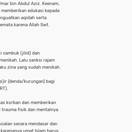
 Umar bin Abdul Aziz. Keenam,
rus memberikan edukasi kepada
enguatkan aqidah serta
semata karena Allah Swt.
 cambuk (jilid) dan
menikah. Lalu sanksi rajam
laku zina yang sudah menikah.
a'jir (denda/kurungan) bagi
DRT).
itas korban dan memberikan
trauma fisik dan mentalnya.
rsoalan secara mendasar dan
 karenanya umat Islam harus