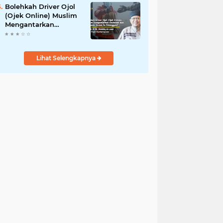
Bolehkah Driver Ojol
(Ojek Online) Muslim
Mengantarkan
Makanan dan
Minuman Haram ke
Pelanggan?
Lihat Selengkapnya