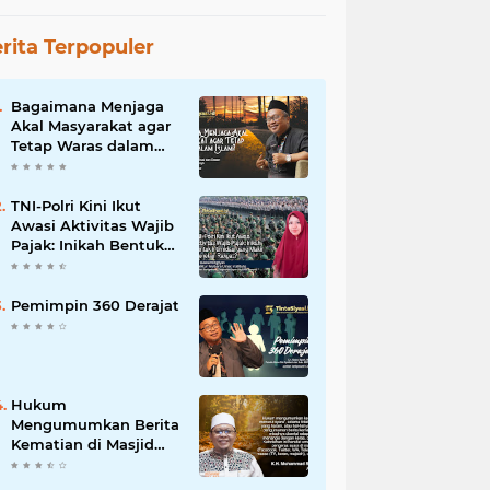
rita Terpopuler
Bagaimana Menjaga
Akal Masyarakat agar
Tetap Waras dalam
Islam?
TNI-Polri Kini Ikut
Awasi Aktivitas Wajib
Pajak: Inikah Bentuk
Intimidasi yang Makin
Menekan Rakyat?
Pemimpin 360 Derajat
Hukum
Mengumumkan Berita
Kematian di Masjid
dan Medsos