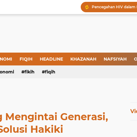
Menjaga Hadis, Menjag
Amal yang Kosong dari 
Iman: Tanda-Tanda dan
Tanda-Tanda Orang yan
Kepatuhan atau Pemaks
"Londo Ireng", Saat Ha
NOMI
FIQIH
HEADLINE
KHAZANAH
NAFSIYAH
O
onomi
fikih
fiqih
Vi
 Mengintai Generasi,
Solusi Hakiki