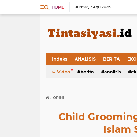
HOME
Jum'at
7 Agu 2026
Indeks
ANALISIS
BERITA
EKO
Video
berita
analisis
ek
›
OPINI
Child Grooming
Islam 