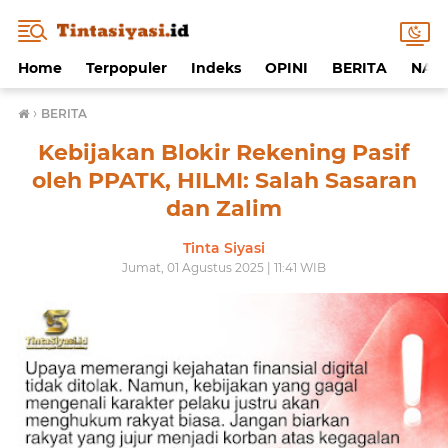
Home
Terpopuler
Indeks
OPINI
BERITA
NAF
›
BERITA
Kebijakan Blokir Rekening Pasif
oleh PPATK, HILMI: Salah Sasaran
dan Zalim
Tinta Siyasi
Jumat, 01 Agustus 2025 | 11:41 WIB