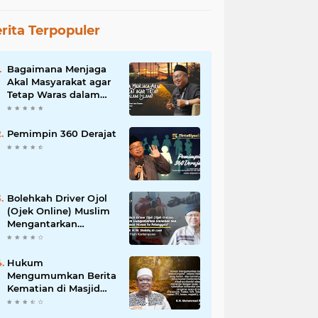
rita Terpopuler
Bagaimana Menjaga
Akal Masyarakat agar
Tetap Waras dalam
Islam?
Pemimpin 360 Derajat
Bolehkah Driver Ojol
(Ojek Online) Muslim
Mengantarkan
Makanan dan
Minuman Haram ke
Pelanggan?
Hukum
Mengumumkan Berita
Kematian di Masjid
dan Medsos