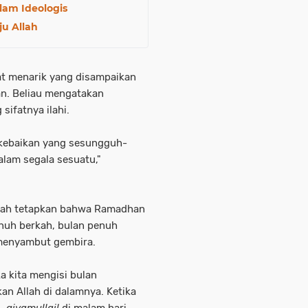
lam Ideologis
ju Allah
at menarik yang disampaikan
an. Beliau mengatakan
sifatnya ilahi.
h kebaikan yang sesungguh-
lam segala sesuatu,"
ullah tetapkan bahwa Ramadhan
nuh berkah, bulan penuh
menyambut gembira.
ka kita mengisi bulan
n Allah di dalamnya. Ketika
i,
qiyamullail
di malam hari,