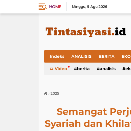
HOME
Minggu
9 Agu 2026
Indeks
ANALISIS
BERITA
EKO
Video
berita
analisis
ek
›
2025
Semangat Per
Syariah dan Khil