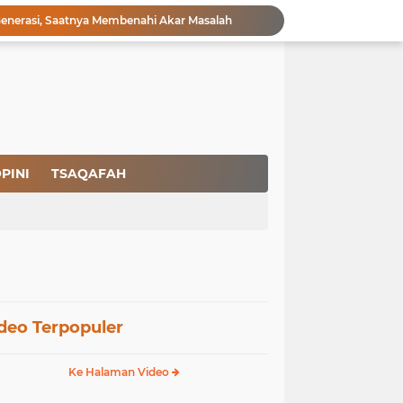
nerasi, Saatnya Membenahi Akar Masalah
sat: Pelucutan Senjata dan Ilusi Perdamaian
ak Berempati, Ada Sistem yang Bermasalah
Pelucutan Senjata Hamas dan Board of Peace: Jalan Menuju Perdamaian atau Konsolidasi Status Quo?
i Palestina?
yariat Islam
Sarjana Menganggur Tembus 1 Juta: Saatnya Membangun Sistem yang Menjamin Martabat Manusia
dok MBG
PINI
TSAQAFAH
stem: Selamatkan Generasi dengan Syariat
or Muslim Ajak Umat Tolak Normalisasi L68T
deo Terpopuler
Ke Halaman Video