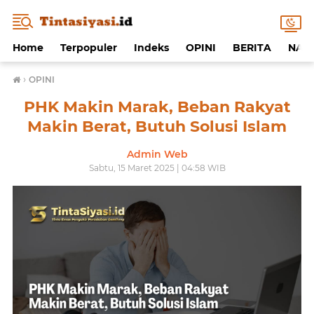
Home
Terpopuler
Indeks
OPINI
BERITA
NAF
›
OPINI
PHK Makin Marak, Beban Rakyat
Makin Berat, Butuh Solusi Islam
Admin Web
Sabtu, 15 Maret 2025 | 04:58 WIB