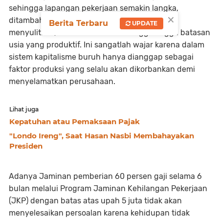
sehingga lapangan pekerjaan semakin langka,
×
ditambah lagi ada banyak kriteria yang begitu
Berita Terbaru
UPDATE
menyulitkan, mulai dari tamatan tinggi hingga batasan
usia yang produktif. Ini sangatlah wajar karena dalam
sistem kapitalisme buruh hanya dianggap sebagai
faktor produksi yang selalu akan dikorbankan demi
menyelamatkan perusahaan.
Lihat juga
Kepatuhan atau Pemaksaan Pajak
"Londo Ireng", Saat Hasan Nasbi Membahayakan
Presiden
Adanya Jaminan pemberian 60 persen gaji selama 6
bulan melalui Program Jaminan Kehilangan Pekerjaan
(JKP) dengan batas atas upah 5 juta tidak akan
menyelesaikan persoalan karena kehidupan tidak