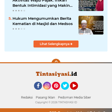
Aktivitas Wajib Pajak: Inikah
Bentuk Intimidasi yang Makin
Menekan Rakyat?
Hukum Mengumumkan Berita
Kematian di Masjid dan Medsos
Lihat Selengkapnya
Facebook
Instagram
Pinterest
Twitter
YouTube
Redaksi
Pasang Iklan
Pedoman Media Siber
Copyright ©
2026 TINTASIYASI ID