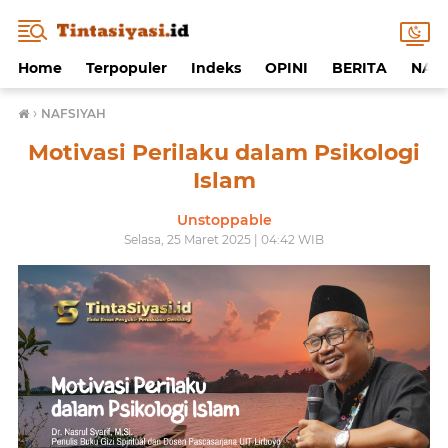
Home
Terpopuler
Indeks
OPINI
BERITA
NAF
›
NAFSIYAH
Motivasi Perilaku dalam Psikologi
Islam
Unstoppable
Selasa, 25 Maret 2025 | 04:42 WIB