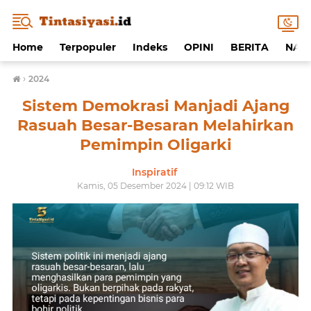
Home
Terpopuler
Indeks
OPINI
BERITA
NAF
›
2024
Sistem Demokrasi Manjadi Ajang
Rasuah Besar-Besaran Melahirkan
Pemimpin Oligarki
Inspiratif
Kamis, 05 Desember 2024 | 09:12 WIB