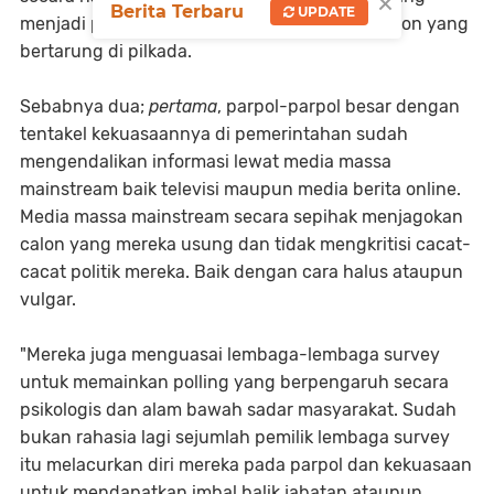
×
Berita Terbaru
UPDATE
menjadi pendukung dan pemodal paslon-paslon yang
bertarung di pilkada.
Sebabnya dua;
pertama
, parpol-parpol besar dengan
tentakel kekuasaannya di pemerintahan sudah
mengendalikan informasi lewat media massa
mainstream baik televisi maupun media berita online.
Media massa mainstream secara sepihak menjagokan
calon yang mereka usung dan tidak mengkritisi cacat-
cacat politik mereka. Baik dengan cara halus ataupun
vulgar.
"Mereka juga menguasai lembaga-lembaga survey
untuk memainkan polling yang berpengaruh secara
psikologis dan alam bawah sadar masyarakat. Sudah
bukan rahasia lagi sejumlah pemilik lembaga survey
itu melacurkan diri mereka pada parpol dan kekuasaan
untuk mendapatkan imbal balik jabatan ataupun