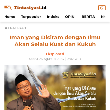
Home
Terpopuler
Indeks
OPINI
BERITA
NAF
›
NAFSIYAH
Iman yang Disiram dengan Ilmu
Akan Selalu Kuat dan Kukuh
Eksplorasi
Sabtu, 24 Agustus 2024 | 13:02 WIB