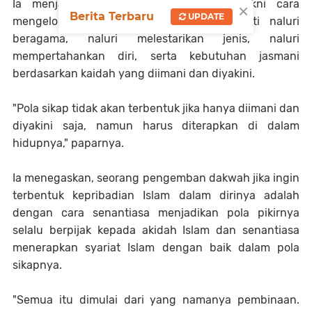
Ia menjabarkan, pola sikap tersebut yakni cara
×
Berita Terbaru
UPDATE
mengelola untuk memenuhi naluri seperti naluri
beragama, naluri melestarikan jenis, naluri
mempertahankan diri, serta kebutuhan jasmani
berdasarkan kaidah yang diimani dan diyakini.
"Pola sikap tidak akan terbentuk jika hanya diimani dan
diyakini saja, namun harus diterapkan di dalam
hidupnya," paparnya.
Ia menegaskan, seorang pengemban dakwah jika ingin
terbentuk kepribadian Islam dalam dirinya adalah
dengan cara senantiasa menjadikan pola pikirnya
selalu berpijak kepada akidah Islam dan senantiasa
menerapkan syariat Islam dengan baik dalam pola
sikapnya.
"Semua itu dimulai dari yang namanya pembinaan.