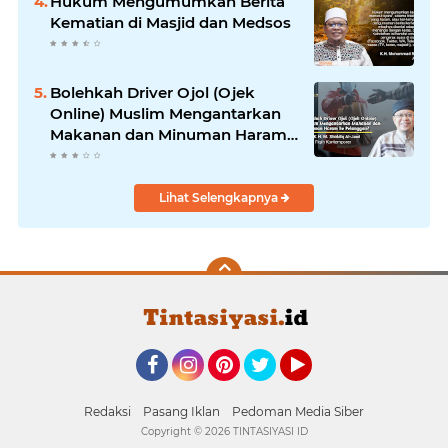
Hukum Mengumumkan Berita
Kematian di Masjid dan Medsos
Bolehkah Driver Ojol (Ojek
Online) Muslim Mengantarkan
Makanan dan Minuman Haram
ke Pelanggan?
Lihat Selengkapnya
Facebook
Instagram
Pinterest
Twitter
YouTube
Redaksi
Pasang Iklan
Pedoman Media Siber
Copyright ©
2026 TINTASIYASI ID