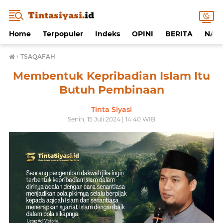
Home
Terpopuler
Indeks
OPINI
BERITA
NAF
›
TSAQAFAH
Membentuk Kepribadian Islam Itu
Butuh Pembinaan
Tinta Siyasi
Senin, 15 Juli 2024 | 14:40 WIB