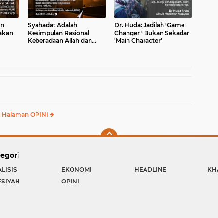
an
Syahadat Adalah
Dr. Huda: Jadilah 'Game
akan
Kesimpulan Rasional
Changer ' Bukan Sekadar
Keberadaan Allah dan
'Main Character'
tuhan
Kenabian Muhammad
an
 Halaman OPINI
egori
LISIS
EKONOMI
HEADLINE
KH
FSIYAH
OPINI