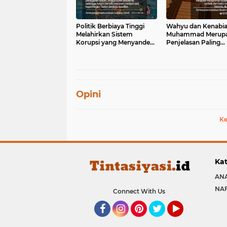
Politik Berbiaya Tinggi
Wahyu dan Kenabi
Melahirkan Sistem
Muhammad Merup
Korupsi yang Menyandera
Penjelasan Paling
Negara
Koheren bagi Kebu
Moral dan Peradab
Manusia
Opini
Ke
Kat
ANA
NA
Connect With Us
Facebook
Instagram
Pinterest
Twitter
YouTube