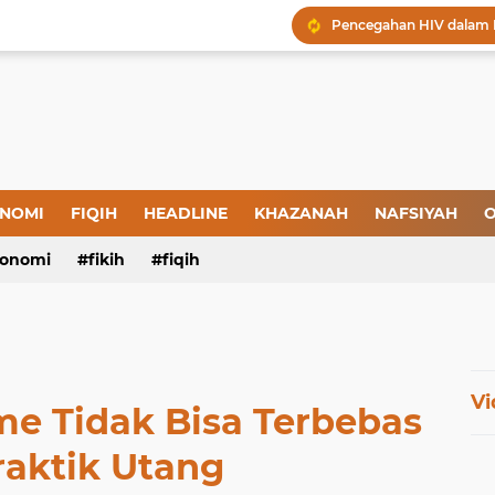
Menjaga Hadis, Menjag
Amal yang Kosong dari 
Iman: Tanda-Tanda dan
Tanda-Tanda Orang yan
Kepatuhan atau Pemaks
"Londo Ireng", Saat Ha
NOMI
FIQIH
HEADLINE
KHAZANAH
NAFSIYAH
O
onomi
fikih
fiqih
Vi
me Tidak Bisa Terbebas
raktik Utang