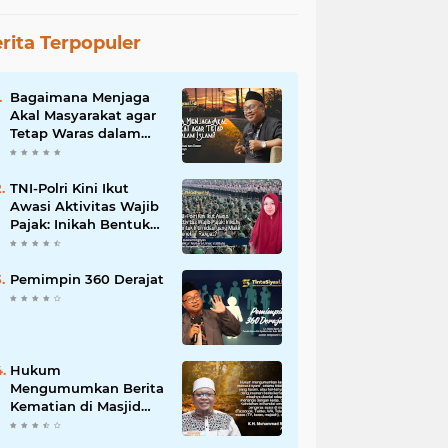
rita Terpopuler
Bagaimana Menjaga
Akal Masyarakat agar
Tetap Waras dalam
Islam?
TNI-Polri Kini Ikut
Awasi Aktivitas Wajib
Pajak: Inikah Bentuk
Intimidasi yang Makin
Menekan Rakyat?
Pemimpin 360 Derajat
Hukum
Mengumumkan Berita
Kematian di Masjid
dan Medsos