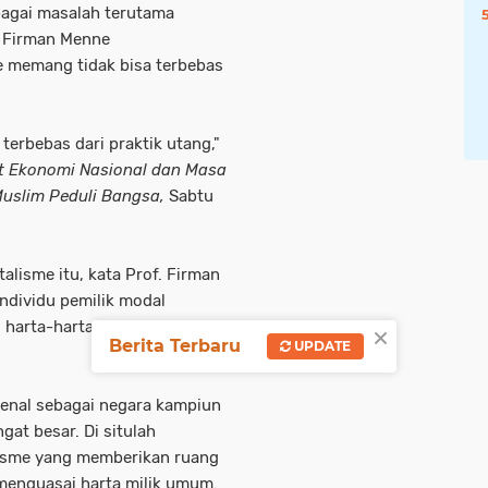
bagai masalah terutama
. Firman Menne
 memang tidak bisa terbebas
terbebas dari praktik utang,"
 Ekonomi Nasional dan Masa
uslim Peduli Bangsa,
Sabtu
lisme itu, kata Prof. Firman
ndividu pemilik modal
×
au harta-harta yang menguasai
Berita Terbaru
UPDATE
kenal sebagai negara kampiun
at besar. Di situlah
lisme yang memberikan ruang
menguasai harta milik umum.