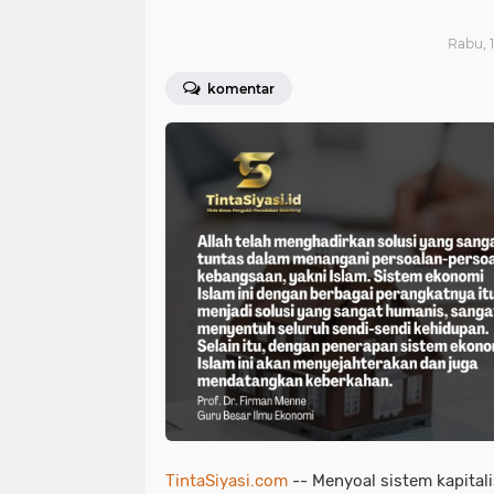
Rabu, 1
komentar
TintaSiyasi.com
-- Menyoal sistem kapital