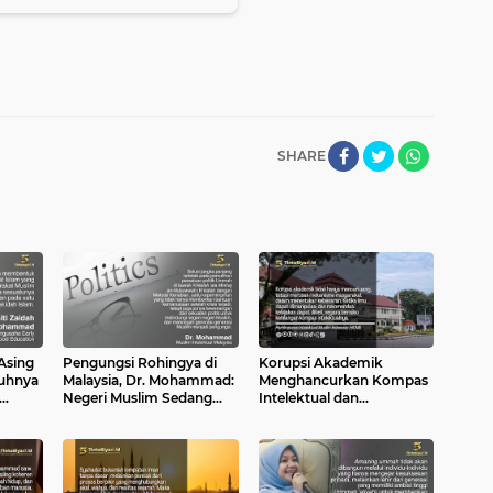
SHARE
Asing
Pengungsi Rohingya di
Korupsi Akademik
uhnya
Malaysia, Dr. Mohammad:
Menghancurkan Kompas
Negeri Muslim Sedang
Intelektual dan
ikan
Mengidap Islamofobia
Melanggengkan
Kerusakan Sistem