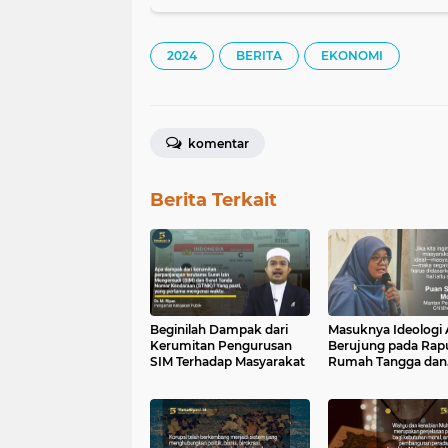
2024
BERITA
EKONOMI
komentar
Berita Terkait
Beginilah Dampak dari
Masuknya Ideologi 
Kerumitan Pengurusan
Berujung pada Rap
SIM Terhadap Masyarakat
Rumah Tangga dan
Dangkalnya Pendid
Islam