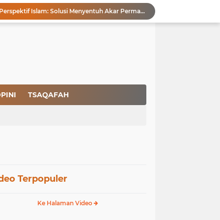
Pencegahan HIV dalam Perspektif Islam: Solusi Menyentuh Akar Permasalahan
a Peradaban
Ikhlas Bagaikan Jasad Tanpa Ruh
 Keuntungannya
Menjaga Kemurnian Fitrah: Menolak Normalisasi L68T dalam Perspektif Islam yang Ideologis-Sufistik
g Mendapatkan Hidayah Allah SWT
aan Pajak
san Nasbi Membahayakan Presiden
PINI
TSAQAFAH
Fenomena Court of Netizen: Urgensi Kepastian Standar Hukum dan Moral dalam Perspektif Islam
Membangun Kemandirian Ekonomi Umat: Perspektif Dakwah Ideologis–Sufistik dalam Menghadapi Melemahnya Rupiah dan Krisis Ekonomi
deo Terpopuler
Ke Halaman Video