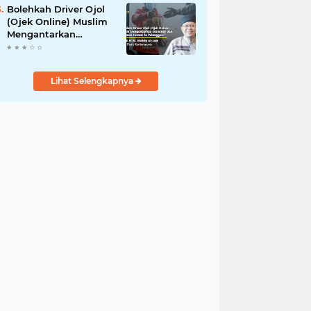
Bolehkah Driver Ojol
(Ojek Online) Muslim
Mengantarkan
Makanan dan
Minuman Haram ke
Pelanggan?
Lihat Selengkapnya