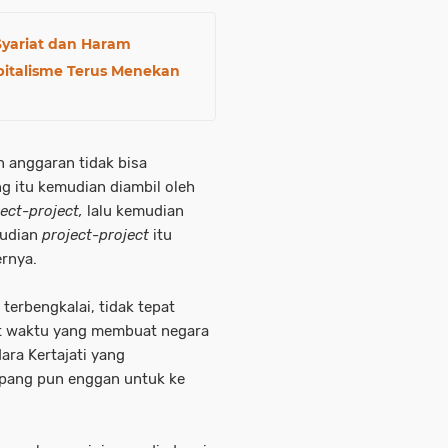
 Syariat dan Haram
apitalisme Terus Menekan
n anggaran tidak bisa
ng itu kemudian diambil oleh
ject-project,
lalu kemudian
mudian
project-project
itu
ernya.
terbengkalai, tidak tepat
pat waktu yang membuat negara
ara Kertajati yang
pang pun enggan untuk ke