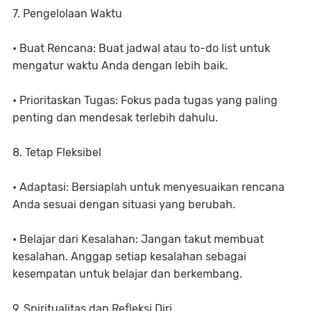
7. Pengelolaan Waktu
• Buat Rencana: Buat jadwal atau to-do list untuk
mengatur waktu Anda dengan lebih baik.
• Prioritaskan Tugas: Fokus pada tugas yang paling
penting dan mendesak terlebih dahulu.
8. Tetap Fleksibel
• Adaptasi: Bersiaplah untuk menyesuaikan rencana
Anda sesuai dengan situasi yang berubah.
• Belajar dari Kesalahan: Jangan takut membuat
kesalahan. Anggap setiap kesalahan sebagai
kesempatan untuk belajar dan berkembang.
9. Spiritualitas dan Refleksi Diri