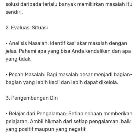
solusi daripada terlalu banyak memikirkan masalah itu
sendiri.
2. Evaluasi Situasi
• Analisis Masalah: Identifikasi akar masalah dengan
jelas. Pahami apa yang bisa Anda kendalikan dan apa
yang tidak.
• Pecah Masalah: Bagi masalah besar menjadi bagian-
bagian yang lebih kecil dan lebih dapat dikelola.
3. Pengembangan Diri
• Belajar dari Pengalaman: Setiap cobaan memberikan
pelajaran. Ambil hikmah dari setiap pengalaman, baik
yang positif maupun yang negatif.