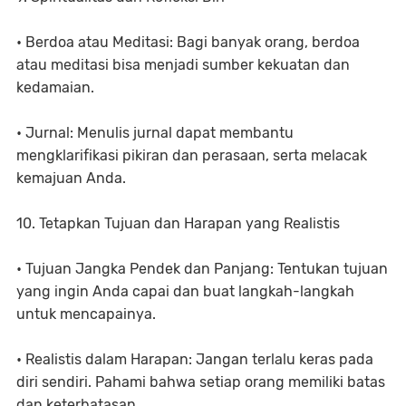
• Berdoa atau Meditasi: Bagi banyak orang, berdoa
atau meditasi bisa menjadi sumber kekuatan dan
kedamaian.
• Jurnal: Menulis jurnal dapat membantu
mengklarifikasi pikiran dan perasaan, serta melacak
kemajuan Anda.
10. Tetapkan Tujuan dan Harapan yang Realistis
• Tujuan Jangka Pendek dan Panjang: Tentukan tujuan
yang ingin Anda capai dan buat langkah-langkah
untuk mencapainya.
• Realistis dalam Harapan: Jangan terlalu keras pada
diri sendiri. Pahami bahwa setiap orang memiliki batas
dan keterbatasan.