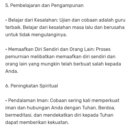
5. Pembelajaran dan Pengampunan
• Belajar dari Kesalahan: Ujian dan cobaan adalah guru
terbaik. Belajar dari kesalahan masa lalu dan berusaha
untuk tidak mengulanginya.
• Memaafkan Diri Sendiri dan Orang Lain: Proses
pemurnian melibatkan memaafkan diri sendiri dan
orang lain yang mungkin telah berbuat salah kepada
Anda.
6. Peningkatan Spiritual
• Pendalaman Iman: Cobaan sering kali memperkuat
iman dan hubungan Anda dengan Tuhan. Berdoa,
bermeditasi, dan mendekatkan diri kepada Tuhan
dapat memberikan kekuatan.