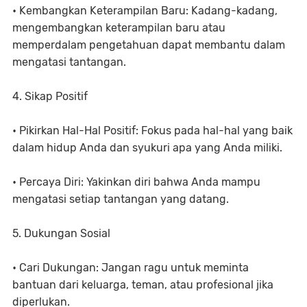
• Kembangkan Keterampilan Baru: Kadang-kadang,
mengembangkan keterampilan baru atau
memperdalam pengetahuan dapat membantu dalam
mengatasi tantangan.
4. Sikap Positif
• Pikirkan Hal-Hal Positif: Fokus pada hal-hal yang baik
dalam hidup Anda dan syukuri apa yang Anda miliki.
• Percaya Diri: Yakinkan diri bahwa Anda mampu
mengatasi setiap tantangan yang datang.
5. Dukungan Sosial
• Cari Dukungan: Jangan ragu untuk meminta
bantuan dari keluarga, teman, atau profesional jika
diperlukan.