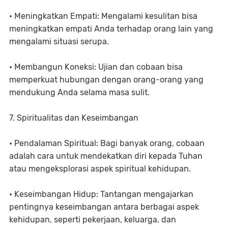
• Meningkatkan Empati: Mengalami kesulitan bisa
meningkatkan empati Anda terhadap orang lain yang
mengalami situasi serupa.
• Membangun Koneksi: Ujian dan cobaan bisa
memperkuat hubungan dengan orang-orang yang
mendukung Anda selama masa sulit.
7. Spiritualitas dan Keseimbangan
• Pendalaman Spiritual: Bagi banyak orang, cobaan
adalah cara untuk mendekatkan diri kepada Tuhan
atau mengeksplorasi aspek spiritual kehidupan.
• Keseimbangan Hidup: Tantangan mengajarkan
pentingnya keseimbangan antara berbagai aspek
kehidupan, seperti pekerjaan, keluarga, dan