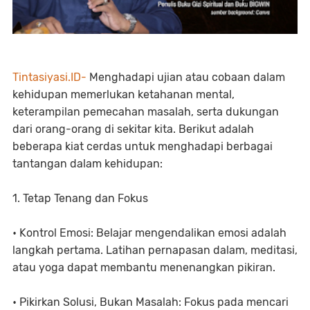
Tintasiyasi.ID-
Menghadapi ujian atau cobaan dalam
kehidupan memerlukan ketahanan mental,
keterampilan pemecahan masalah, serta dukungan
dari orang-orang di sekitar kita. Berikut adalah
beberapa kiat cerdas untuk menghadapi berbagai
tantangan dalam kehidupan:
1. Tetap Tenang dan Fokus
• Kontrol Emosi: Belajar mengendalikan emosi adalah
langkah pertama. Latihan pernapasan dalam, meditasi,
atau yoga dapat membantu menenangkan pikiran.
• Pikirkan Solusi, Bukan Masalah: Fokus pada mencari