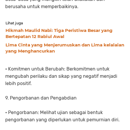
berusaha untuk memperbaikinya.
Lihat juga
Hikmah Maulid Nabi: Tiga Peristiwa Besar yang
Bertepatan 12 Rabiul Awal
Lima Cinta yang Menjerumuskan dan Lima kelalaian
yang Menghancurkan
• Komitmen untuk Berubah: Berkomitmen untuk
mengubah perilaku dan sikap yang negatif menjadi
lebih positif.
9. Pengorbanan dan Pengabdian
• Pengorbanan: Melihat ujian sebagai bentuk
pengorbanan yang diperlukan untuk pemurnian diri.