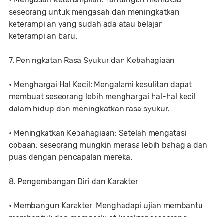
seseorang untuk mengasah dan meningkatkan
keterampilan yang sudah ada atau belajar
keterampilan baru.
7. Peningkatan Rasa Syukur dan Kebahagiaan
• Menghargai Hal Kecil: Mengalami kesulitan dapat
membuat seseorang lebih menghargai hal-hal kecil
dalam hidup dan meningkatkan rasa syukur.
• Meningkatkan Kebahagiaan: Setelah mengatasi
cobaan, seseorang mungkin merasa lebih bahagia dan
puas dengan pencapaian mereka.
8. Pengembangan Diri dan Karakter
• Membangun Karakter: Menghadapi ujian membantu