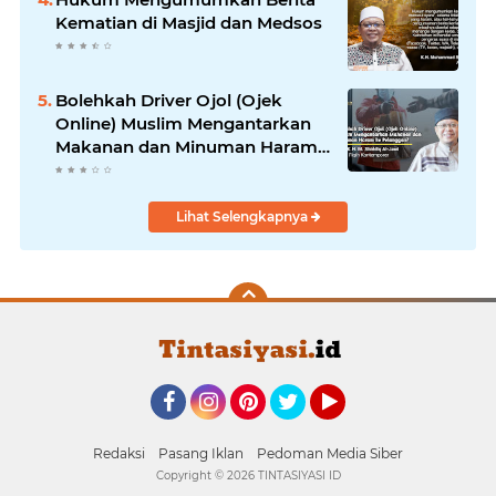
Kematian di Masjid dan Medsos
Bolehkah Driver Ojol (Ojek
Online) Muslim Mengantarkan
Makanan dan Minuman Haram
ke Pelanggan?
Lihat Selengkapnya
Facebook
Instagram
Pinterest
Twitter
YouTube
Redaksi
Pasang Iklan
Pedoman Media Siber
Copyright ©
2026 TINTASIYASI ID