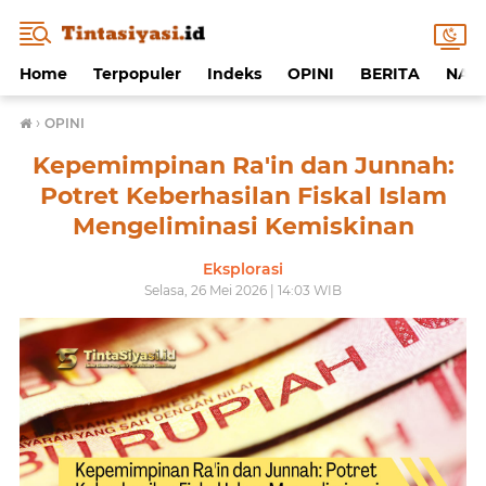
Home
Terpopuler
Indeks
OPINI
BERITA
NAF
›
OPINI
Kepemimpinan Ra'in dan Junnah:
Potret Keberhasilan Fiskal Islam
Mengeliminasi Kemiskinan
Eksplorasi
Selasa, 26 Mei 2026 | 14:03 WIB