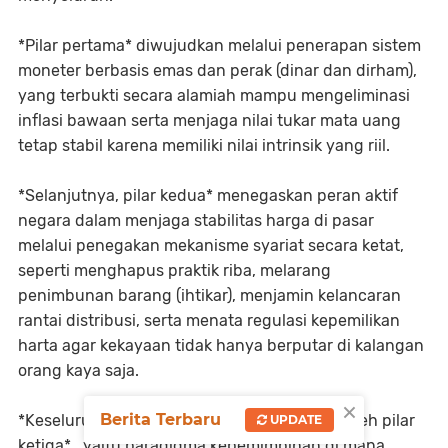
*Pilar pertama* diwujudkan melalui penerapan sistem
moneter berbasis emas dan perak (dinar dan dirham),
yang terbukti secara alamiah mampu mengeliminasi
inflasi bawaan serta menjaga nilai tukar mata uang
tetap stabil karena memiliki nilai intrinsik yang riil.
*Selanjutnya, pilar kedua* menegaskan peran aktif
negara dalam menjaga stabilitas harga di pasar
melalui penegakan mekanisme syariat secara ketat,
seperti menghapus praktik riba, melarang
penimbunan barang (ihtikar), menjamin kelancaran
rantai distribusi, serta menata regulasi kepemilikan
harta agar kekayaan tidak hanya berputar di kalangan
orang kaya saja.
×
Berita Terbaru
*Keseluruhan ekosistem ini disempurnakan oleh pilar
UPDATE
ketiga* , yaitu paradigma kepemimpinan di mana