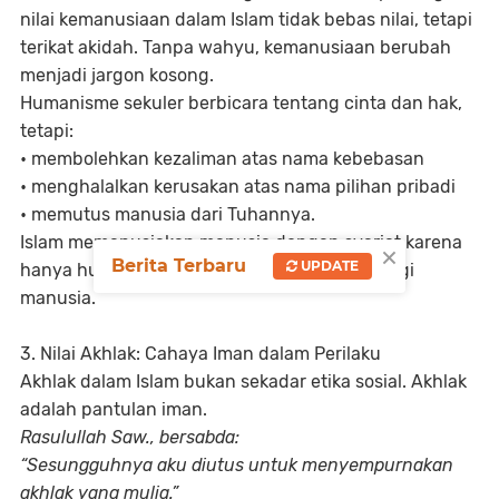
nilai kemanusiaan dalam Islam tidak bebas nilai, tetapi
terikat akidah. Tanpa wahyu, kemanusiaan berubah
menjadi jargon kosong.
Humanisme sekuler berbicara tentang cinta dan hak,
tetapi:
• membolehkan kezaliman atas nama kebebasan
• menghalalkan kerusakan atas nama pilihan pribadi
• memutus manusia dari Tuhannya.
Islam memanusiakan manusia dengan syariat karena
×
Berita Terbaru
UPDATE
hanya hukum Allah yang benar-benar adil bagi
manusia.
3. Nilai Akhlak: Cahaya Iman dalam Perilaku
Akhlak dalam Islam bukan sekadar etika sosial. Akhlak
adalah pantulan iman.
Rasulullah Saw., bersabda:
“Sesungguhnya aku diutus untuk menyempurnakan
akhlak yang mulia.”