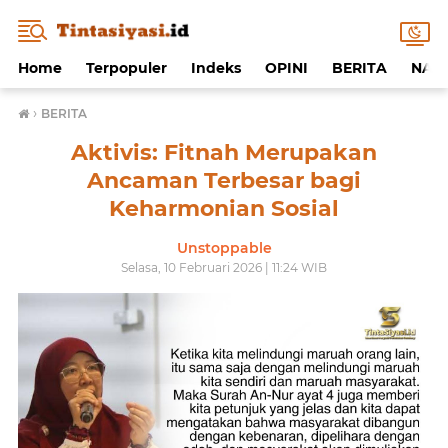
Home
Terpopuler
Indeks
OPINI
BERITA
NAF
›
BERITA
Aktivis: Fitnah Merupakan
Ancaman Terbesar bagi
Keharmonian Sosial
Unstoppable
Selasa, 10 Februari 2026 | 11:24 WIB