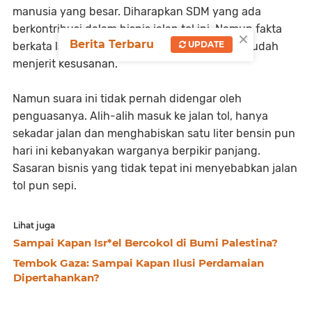
manusia yang besar. Diharapkan SDM yang ada
berkontribusi dalam bisnis jalan tol ini. Namun fakta
×
Berita Terbaru
UPDATE
berkata lain, SDM Sumut sebagian besarnya sudah
menjerit kesusahan.
Namun suara ini tidak pernah didengar oleh
penguasanya. Alih-alih masuk ke jalan tol, hanya
sekadar jalan dan menghabiskan satu liter bensin pun
hari ini kebanyakan warganya berpikir panjang.
Sasaran bisnis yang tidak tepat ini menyebabkan jalan
tol pun sepi.
Lihat juga
Sampai Kapan Isr*el Bercokol di Bumi Palestina?
Tembok Gaza: Sampai Kapan Ilusi Perdamaian
Dipertahankan?