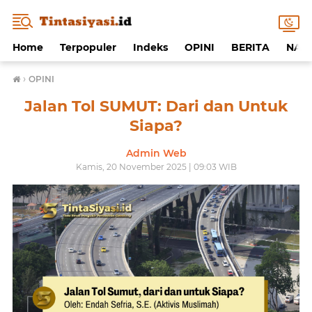
Home
Terpopuler
Indeks
OPINI
BERITA
NAF
›
OPINI
Jalan Tol SUMUT: Dari dan Untuk
Siapa?
Admin Web
Kamis, 20 November 2025 | 09:03 WIB