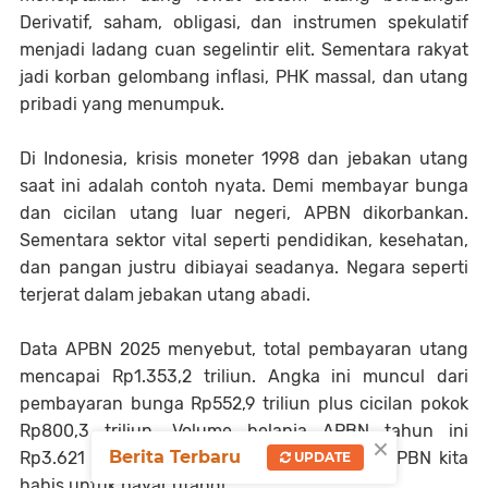
Derivatif, saham, obligasi, dan instrumen spekulatif
menjadi ladang cuan segelintir elit. Sementara rakyat
jadi korban gelombang inflasi, PHK massal, dan utang
pribadi yang menumpuk.
Di Indonesia, krisis moneter 1998 dan jebakan utang
saat ini adalah contoh nyata. Demi membayar bunga
dan cicilan utang luar negeri, APBN dikorbankan.
Sementara sektor vital seperti pendidikan, kesehatan,
dan pangan justru dibiayai seadanya. Negara seperti
terjerat dalam jebakan utang abadi.
Data APBN 2025 menyebut, total pembayaran utang
mencapai Rp1.353,2 triliun. Angka ini muncul dari
pembayaran bunga Rp552,9 triliun plus cicilan pokok
Rp800,3 triliun. Volume belanja APBN tahun ini
×
Berita Terbaru
Rp3.621 triliun. Artinya sekitar 37,7 persen APBN kita
UPDATE
habis untuk bayar utang!