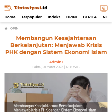
Home
Terpopuler
Indeks
OPINI
BERITA
NAF
›
OPINI
Membangun Kesejahteraan
Berkelanjutan: Menjawab Krisis
PHK dengan Sistem Ekonomi Islam
Admin1
Sabtu, 01 Maret 2025 | 12:18 WIB