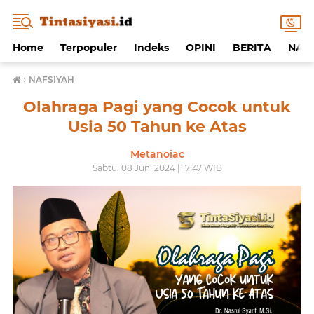
Home
Terpopuler
Indeks
OPINI
BERITA
NAF
›
NAFSIYAH
Olahraga Pagi yang Cocok untuk
Usia 50 Tahun ke Atas
Metanoiac
Sabtu, 08 Juni 2024 | 17:47 WIB