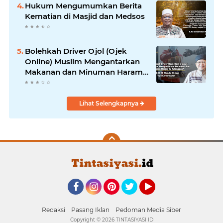
Hukum Mengumumkan Berita
Kematian di Masjid dan Medsos
Bolehkah Driver Ojol (Ojek
Online) Muslim Mengantarkan
Makanan dan Minuman Haram
ke Pelanggan?
Lihat Selengkapnya
Facebook
Instagram
Pinterest
Twitter
YouTube
Redaksi
Pasang Iklan
Pedoman Media Siber
Copyright ©
2026 TINTASIYASI ID