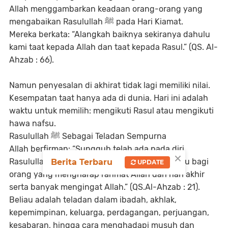
Allah menggambarkan keadaan orang-orang yang
mengabaikan Rasulullah ﷺ pada Hari Kiamat.
Mereka berkata:
“Alangkah baiknya sekiranya dahulu
kami taat kepada Allah dan taat kepada Rasul.” (QS. Al-
Ahzab : 66).
Namun penyesalan di akhirat tidak lagi memiliki nilai.
Kesempatan taat hanya ada di dunia. Hari ini adalah
waktu untuk memilih: mengikuti Rasul atau mengikuti
hawa nafsu.
Rasulullah ﷺ Sebagai Teladan Sempurna
Allah berfirman:
“Sungguh telah ada pada diri
×
Rasulullah suri teladan yang baik bagimu, yaitu bagi
Berita Terbaru
UPDATE
orang yang mengharap rahmat Allah dan hari akhir
serta banyak mengingat Allah.” (QS.Al-Ahzab : 21).
Beliau adalah teladan dalam ibadah, akhlak,
kepemimpinan, keluarga, perdagangan, perjuangan,
kesabaran, hingga cara menghadapi musuh dan