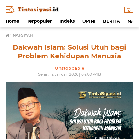
Home
Terpopuler
Indeks
OPINI
BERITA
NAF
›
NAFSIYAH
Dakwah Islam: Solusi Utuh bagi
Problem Kehidupan Manusia
Unstoppable
Senin, 12 Januari 2026 | 04:09 WIB