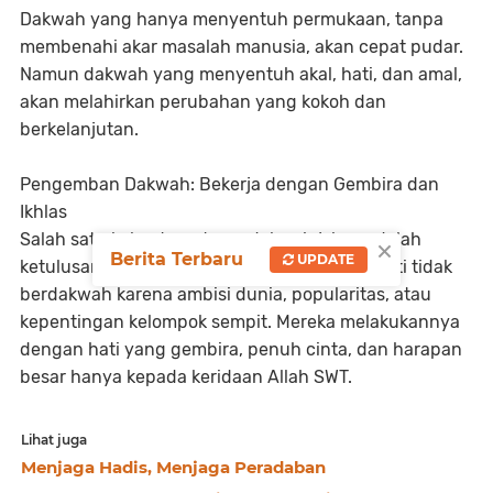
Dakwah yang hanya menyentuh permukaan, tanpa
membenahi akar masalah manusia, akan cepat pudar.
Namun dakwah yang menyentuh akal, hati, dan amal,
akan melahirkan perubahan yang kokoh dan
berkelanjutan.
Pengemban Dakwah: Bekerja dengan Gembira dan
Ikhlas
Salah satu kekuatan utama dakwah Islam adalah
×
Berita Terbaru
UPDATE
ketulusan para pengembannya. Para da’i sejati tidak
berdakwah karena ambisi dunia, popularitas, atau
kepentingan kelompok sempit. Mereka melakukannya
dengan hati yang gembira, penuh cinta, dan harapan
besar hanya kepada keridaan Allah SWT.
Lihat juga
Menjaga Hadis, Menjaga Peradaban