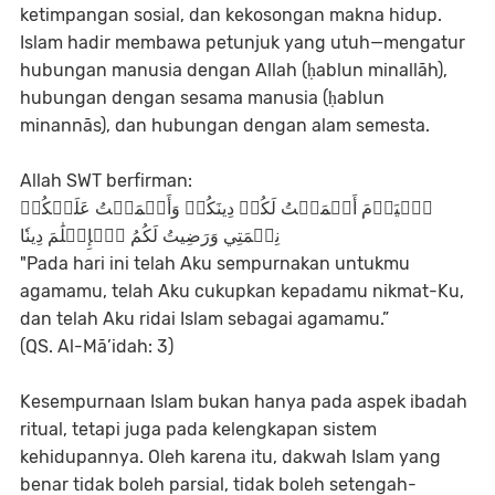
ketimpangan sosial, dan kekosongan makna hidup.
Islam hadir membawa petunjuk yang utuh—mengatur
hubungan manusia dengan Allah (ḥablun minallāh),
hubungan dengan sesama manusia (ḥablun
minannās), dan hubungan dengan alam semesta.
Allah SWT berfirman:
ٱلۡيَوۡمَ أَكۡمَلۡتُ لَكُمۡ دِينَكُمۡ وَأَتۡمَمۡتُ عَلَيۡكُمۡ
نِعۡمَتِي وَرَضِيتُ لَكُمُ ٱلۡإِسۡلَٰمَ دِينٗا
"Pada hari ini telah Aku sempurnakan untukmu
agamamu, telah Aku cukupkan kepadamu nikmat-Ku,
dan telah Aku ridai Islam sebagai agamamu.”
(QS. Al-Mā’idah: 3)
Kesempurnaan Islam bukan hanya pada aspek ibadah
ritual, tetapi juga pada kelengkapan sistem
kehidupannya. Oleh karena itu, dakwah Islam yang
benar tidak boleh parsial, tidak boleh setengah-