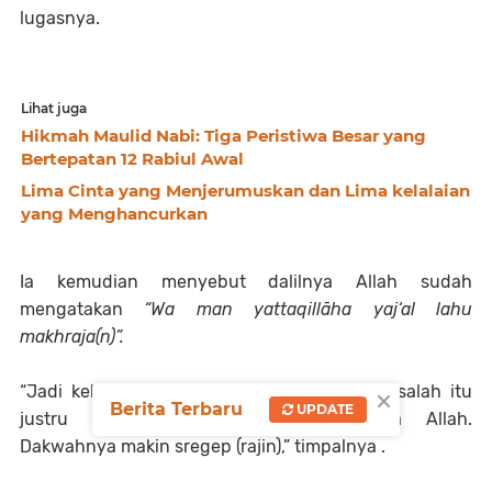
lugasnya.
Lihat juga
Hikmah Maulid Nabi: Tiga Peristiwa Besar yang
Bertepatan 12 Rabiul Awal
Lima Cinta yang Menjerumuskan dan Lima kelalaian
yang Menghancurkan
Ia kemudian menyebut dalilnya Allah sudah
mengatakan
“Wa man yattaqillāha yaj‘al lahu
makhraja(n)”.
×
“Jadi keliru, jadi mestinya kalau banyak masalah itu
Berita Terbaru
UPDATE
justru makin sregep membela agama Allah.
Dakwahnya makin sregep (rajin),” timpalnya .