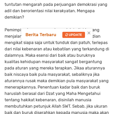
tuntutan mengarah pada perjuangan demokrasi yang
adil dan berorientasi nilai kerakyatan. Mengapa
demikian?
Pemimpin atau penguasa hanyalah individu yang
×
Berita Terbaru
UPDATE
menjalankan aturan. Aturan itulah yang kemudian
mengikat siapa saja untuk tunduk dan patuh, terlepas
dari nilai kebenaran atau kebatilan yang terkandung di
dalamnya. Maka esensi dari baik atau buruknya
kualitas kehidupan masyarakat sangat bergantung
pada aturan yang mereka terapkan. Jikaa aturannya
baik niscaya baik pula masyarakat, sebaliknya jika
aturannya rusak maka demikian pula masyarakat yang
menerapkannya. Penentuan kadar baik dan buruk
haruslah berasal dari Dzat yang Maha Mengetahui
tentang hakikat kebenaran, disinilah manusia
membutuhkan petunjuk Allah SWT. Sebab, jika ukuran
baik dan buruk diserahkan kepada manusia maka akan