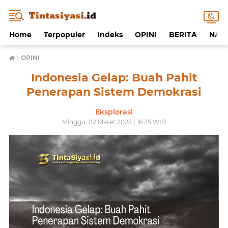
Home
Terpopuler
Indeks
OPINI
BERITA
NAF
›
OPINI
Indonesia Gelap: Buah Pahit
Penerapan Sistem Demokrasi
Eksplorasi
Minggu, 02 Maret 2025 | 16:35 WIB