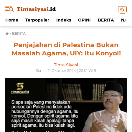
Home
Terpopuler
Indeks
OPINI
BERITA
NAF
›
BERITA
Penjajahan di Palestina Bukan
Masalah Agama, UIY: Itu Konyol!
Tinta Siyasi
Senin, 21 Oktober 2024 | 22:01 WIB