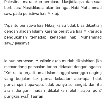
Palestina, maka akan berbicara Masjidilaqsa, dan saat
berbicara Masjidilaqsa akan teringat Nabi Muhammad
saw. pada peristiwa Isra Mikraj.
"Apa itu peristiwa Isra Mi
k
raj kalau tidak bisa dikaitkan
dengan akidah
I
slam? Karena peristiwa Isra Mi
k
raj ada
pengukuhan terhadap kenabian nabi Muhammad
saw.
," jelasnya.
Ia
pun berpesan
,
M
uslimin akan mudah dikalahkan jika
memandang persoalan tanpa didasari dengan agama.
"Ketika itu terjadi, umat Islam tinggal seonggok daging
yang berjalan tak punya kekuatan apa-apa, tidak
punya spirit apa-apa, tidak punya semangat, dan itu
akan dengan mudah dikalahkan oleh siapa pun,"
pungkasnya.[]
Taufan